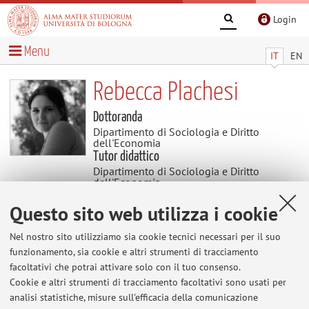
Login
Menu
IT
EN
Rebecca Plachesi
Dottoranda
Dipartimento di Sociologia e Diritto
dell'Economia
Tutor didattico
Dipartimento di Sociologia e Diritto
dell'Economia
Settore scientifico disciplinare: SPS/09
SOCIOLOGIA DEI PROCESSI ECONOMICI E DEL
Questo sito web utilizza i cookie
LAVORO
Nel nostro sito utilizziamo sia cookie tecnici necessari per il suo
funzionamento, sia cookie e altri strumenti di tracciamento
Avvisi
facoltativi che potrai attivare solo con il tuo consenso.
Cookie e altri strumenti di tracciamento facoltativi sono usati per
Al momento non sono presenti avvisi.
analisi statistiche, misure sull'efficacia della comunicazione