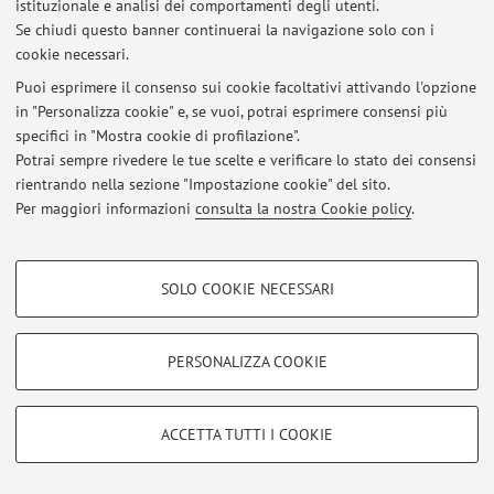
istituzionale e analisi dei comportamenti degli utenti.
Se chiudi questo banner continuerai la navigazione solo con i
cookie necessari.
Area riservata
Puoi esprimere il consenso sui cookie facoltativi attivando l'opzione
Accedi tramite
login
per gestire tutti i contenuti del sito.
in "Personalizza cookie" e, se vuoi, potrai esprimere consensi più
specifici in "Mostra cookie di profilazione".
Potrai sempre rivedere le tue scelte e verificare lo stato dei consensi
© 2026 - ALMA MATER STUDIORUM - Università di Bologna - Via
rientrando nella sezione "Impostazione cookie" del sito.
Zamboni, 33 - 40126 Bologna - Partita IVA: 01131710376
Per maggiori informazioni
consulta la nostra Cookie policy
.
Privacy
|
Note legali
|
Impostazioni Cookie
COOKIE DI PROFILAZIONE - FACOLTATIVI
SOLO COOKIE NECESSARI
Si tratta di cookie utilizzati per analizzare le caratteristiche della navigazione
degli utenti, creare profili in base al loro comportamento sul sito, per analisi
di marketing.
PERSONALIZZA COOKIE
Mostra cookie di profilazione
Google/Youtube Video
COOKIE TECNICI - NECESSARI
ACCETTA TUTTI I COOKIE
Facebook
Si tratta di cookie tecnici utilizzati, a titolo esemplificativo, per il corretto
Vimeo
funzionamento del sito, salvare le preferenze di navigazione, per il