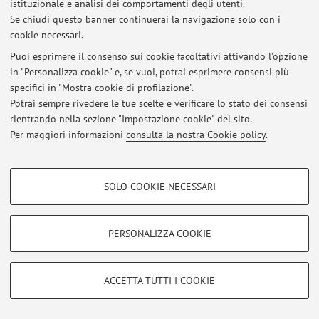
istituzionale e analisi dei comportamenti degli utenti.
Se chiudi questo banner continuerai la navigazione solo con i
Al momento non sono presenti avvisi.
cookie necessari.
Puoi esprimere il consenso sui cookie facoltativi attivando l'opzione
in "Personalizza cookie" e, se vuoi, potrai esprimere consensi più
specifici in "Mostra cookie di profilazione".
Potrai sempre rivedere le tue scelte e verificare lo stato dei consensi
Area riservata
rientrando nella sezione "Impostazione cookie" del sito.
Accedi tramite
login
per gestire tutti i contenuti del sito.
Per maggiori informazioni
consulta la nostra Cookie policy
.
COOKIE DI PROFILAZIONE - FACOLTATIVI
© 2026 - ALMA MATER STUDIORUM - Università di Bologna - Via
SOLO COOKIE NECESSARI
Zamboni, 33 - 40126 Bologna - Partita IVA: 01131710376
Si tratta di cookie utilizzati per analizzare le caratteristiche della navigazione
Privacy
|
Note legali
|
Impostazioni Cookie
degli utenti, creare profili in base al loro comportamento sul sito, per analisi
di marketing.
PERSONALIZZA COOKIE
Mostra cookie di profilazione
Google/Youtube Video
COOKIE TECNICI - NECESSARI
ACCETTA TUTTI I COOKIE
Facebook
Si tratta di cookie tecnici utilizzati, a titolo esemplificativo, per il corretto
Vimeo
funzionamento del sito, salvare le preferenze di navigazione, per il