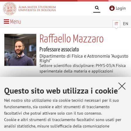
Login
Menu
IT
EN
Raffaello Mazzaro
Professore associato
Dipartimento di Fisica e Astronomia "Augusto
Righi"
Settore scientifico disciplinare: PHYS-03/A Fisica
sperimentale della materia e applicazioni
Questo sito web utilizza i cookie
Contenuti utili
Nel nostro sito utilizziamo sia cookie tecnici necessari per il suo
Al momento non sono presenti contenuti.
funzionamento, sia cookie e altri strumenti di tracciamento
facoltativi che potrai attivare solo con il tuo consenso.
Cookie e altri strumenti di tracciamento facoltativi sono usati per
analisi statistiche, misure sull'efficacia della comunicazione
Ultimi avvisi