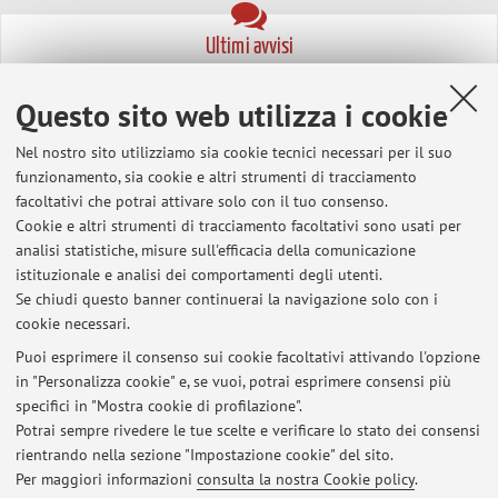
Ultimi avvisi
Tesi di laurea
Questo sito web utilizza i cookie
Pubblicato il: 11 novembre 2020
Nel nostro sito utilizziamo sia cookie tecnici necessari per il suo
Tutti gli avvisi
funzionamento, sia cookie e altri strumenti di tracciamento
facoltativi che potrai attivare solo con il tuo consenso.
Cookie e altri strumenti di tracciamento facoltativi sono usati per
In evidenza
analisi statistiche, misure sull'efficacia della comunicazione
istituzionale e analisi dei comportamenti degli utenti.
Agli albori della criminologia scientifica: Raffaele Garofalo
Se chiudi questo banner continuerai la navigazione solo con i
cookie necessari.
Agli albori della criminologia scientifica: Enrico Ferri
Puoi esprimere il consenso sui cookie facoltativi attivando l'opzione
in "Personalizza cookie" e, se vuoi, potrai esprimere consensi più
Agli albori della criminologia scientifica: Cesare Lombroso
specifici in "Mostra cookie di profilazione".
Potrai sempre rivedere le tue scelte e verificare lo stato dei consensi
Agli albori della criminologia scientifica: Jeremy Bentham
rientrando nella sezione "Impostazione cookie" del sito.
Per maggiori informazioni
consulta la nostra Cookie policy
.
Agli albori della criminologia scientifica: Cesare Beccaria