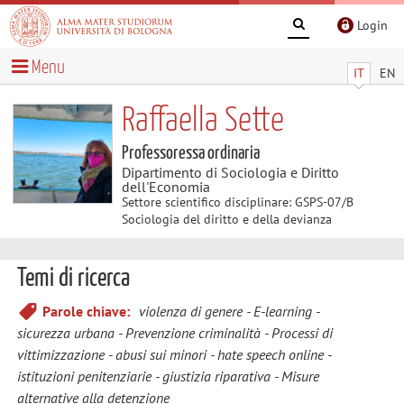
Login
Menu
IT
EN
Raffaella Sette
Professoressa ordinaria
Dipartimento di Sociologia e Diritto
dell'Economia
Settore scientifico disciplinare: GSPS-07/B
Sociologia del diritto e della devianza
Temi di ricerca
Parole chiave:
violenza di genere
E-learning
sicurezza urbana
Prevenzione criminalità
Processi di
vittimizzazione
abusi sui minori
hate speech online
istituzioni penitenziarie
giustizia riparativa
Misure
alternative alla detenzione