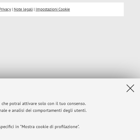
Privacy
|
Note legali
|
Impostazioni Cookie
i che potrai attivare solo con il tuo consenso.
onale e analisi dei comportamenti degli utenti.
ecifici in "Mostra cookie di profilazione".