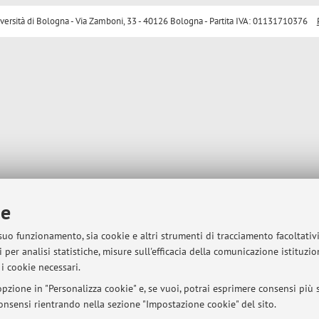
sità di Bologna - Via Zamboni, 33 - 40126 Bologna - Partita IVA: 01131710376
ie
 suo funzionamento, sia cookie e altri strumenti di tracciamento facoltativ
 per analisi statistiche, misure sull'efficacia della comunicazione istituzi
i cookie necessari.
pzione in "Personalizza cookie" e, se vuoi, potrai esprimere consensi più sp
 consensi rientrando nella sezione "Impostazione cookie" del sito.