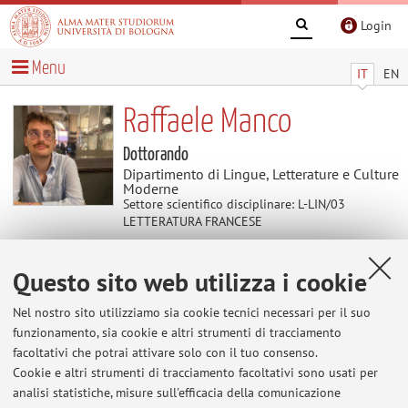
Login
Menu
IT
EN
Raffaele Manco
Dottorando
Dipartimento di Lingue, Letterature e Culture
Moderne
Settore scientifico disciplinare: L-LIN/03
LETTERATURA FRANCESE
Questo sito web utilizza i cookie
Avvisi
Nel nostro sito utilizziamo sia cookie tecnici necessari per il suo
Al momento non sono presenti avvisi.
funzionamento, sia cookie e altri strumenti di tracciamento
facoltativi che potrai attivare solo con il tuo consenso.
Cookie e altri strumenti di tracciamento facoltativi sono usati per
analisi statistiche, misure sull'efficacia della comunicazione
Area riservata