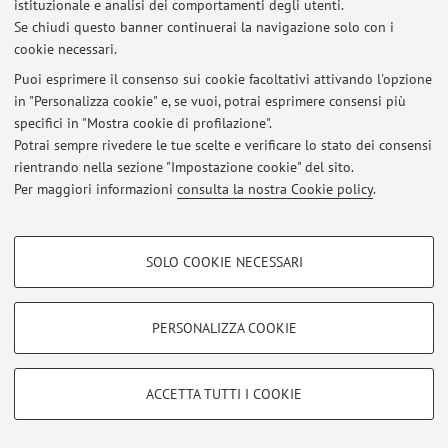
istituzionale e analisi dei comportamenti degli utenti.
Accedi tramite
login
per gestire tutti i contenuti del sito.
Se chiudi questo banner continuerai la navigazione solo con i
cookie necessari.
Puoi esprimere il consenso sui cookie facoltativi attivando l'opzione
© 2026 - ALMA MATER STUDIORUM - Università di Bologna - Via
in "Personalizza cookie" e, se vuoi, potrai esprimere consensi più
Zamboni, 33 - 40126 Bologna - Partita IVA: 01131710376
specifici in "Mostra cookie di profilazione".
Privacy
|
Note legali
|
Impostazioni Cookie
Potrai sempre rivedere le tue scelte e verificare lo stato dei consensi
rientrando nella sezione "Impostazione cookie" del sito.
Per maggiori informazioni
consulta la nostra Cookie policy
.
COOKIE DI PROFILAZIONE - FACOLTATIVI
SOLO COOKIE NECESSARI
Si tratta di cookie utilizzati per analizzare le caratteristiche della navigazione
degli utenti, creare profili in base al loro comportamento sul sito, per analisi
di marketing.
PERSONALIZZA COOKIE
Mostra cookie di profilazione
Google/Youtube Video
COOKIE TECNICI - NECESSARI
ACCETTA TUTTI I COOKIE
Facebook
Si tratta di cookie tecnici utilizzati, a titolo esemplificativo, per il corretto
Vimeo
funzionamento del sito, salvare le preferenze di navigazione, per il