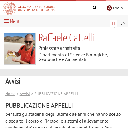
Login
Menu
IT
EN
Raffaele Gattelli
Professore a contratto
Dipartimento di Scienze Biologiche,
Geologiche e Ambientali
Avvisi
Home
>
Avvisi
> PUBBLICAZIONE APPELLI
PUBBLICAZIONE APPELLI
per tutti gli studenti degli ultimi due anni che hanno scelto
e seguito il corso di "Metodi e sistemi di allevamento
sperimentale" sono stati inseriti due appelli, uno a fine