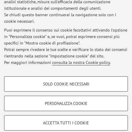
analisi statistiche, misure sull'efficacia della comunicazione
istituzionale e analisi dei comportamenti degli utenti.
Se chiudi questo banner continuerai la navigazione solo con i
Ultimi avvisi
cookie necessari.
PUBBLICAZIONE APPELLI
Puoi esprimere il consenso sui cookie facoltativi attivando l'opzione
Pubblicato il: 07 maggio 2024
in "Personalizza cookie" e, se vuoi, potrai esprimere consensi più
specifici in "Mostra cookie di profilazione".
PUBBLICAZIONE APPELLI
Potrai sempre rivedere le tue scelte e verificare lo stato dei consensi
Pubblicato il: 07 settembre 2021
rientrando nella sezione "Impostazione cookie" del sito.
Per maggiori informazioni
consulta la nostra Cookie policy
.
Tutti gli avvisi
COOKIE DI PROFILAZIONE - FACOLTATIVI
SOLO COOKIE NECESSARI
Si tratta di cookie utilizzati per analizzare le caratteristiche della navigazione
Area riservata
degli utenti, creare profili in base al loro comportamento sul sito, per analisi
Accedi tramite
login
per gestire tutti i contenuti del sito.
di marketing.
PERSONALIZZA COOKIE
Mostra cookie di profilazione
© 2026 - ALMA MATER STUDIORUM - Università di Bologna - Via
Google/Youtube Video
COOKIE TECNICI - NECESSARI
ACCETTA TUTTI I COOKIE
Zamboni, 33 - 40126 Bologna - Partita IVA: 01131710376
Facebook
Privacy
|
Note legali
|
Impostazioni Cookie