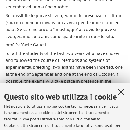
settembre ed uno a fine ottobre.
Se possibile le prove si svolgeranno in presenza in istituto
(sarà mia premura inviarvi un avviso per definire orario ed
aula). Se saremo ancora "in ostaggio" al covid le prove si
svolgeranno su teams come già definito in questo sito.
prof. Raffaele Gattelli
for all the students of the last two years who have chosen
and followed the course of "Methods and systems of
experimental breeding" two exams have been inserted, one
at the end of September and one at the end of October. If
possible, the exams will take place in presence in the
institute (it will be my pleasure to send you a notice to
Questo sito web utilizza i cookie
define the time and classroom). If we are still "hostage" to
the covid the exams will take place on teams as already
Nel nostro sito utilizziamo sia cookie tecnici necessari per il suo
defined on this site.
funzionamento, sia cookie e altri strumenti di tracciamento
Pubblicato il: 07 settembre 2021
facoltativi che potrai attivare solo con il tuo consenso.
Cookie e altri strumenti di tracciamento facoltativi sono usati per