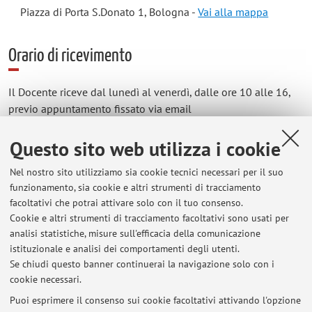
Piazza di Porta S.Donato 1, Bologna -
Vai alla mappa
Orario di ricevimento
Il Docente riceve dal lunedì al venerdì, dalle ore 10 alle 16,
previo appuntamento fissato via email
(raffaele.gattelli3@unibo.it)
Questo sito web utilizza i cookie
Nel nostro sito utilizziamo sia cookie tecnici necessari per il suo
funzionamento, sia cookie e altri strumenti di tracciamento
Ultimi avvisi
facoltativi che potrai attivare solo con il tuo consenso.
PUBBLICAZIONE APPELLI
Cookie e altri strumenti di tracciamento facoltativi sono usati per
Pubblicato il: 07 maggio 2024
analisi statistiche, misure sull'efficacia della comunicazione
istituzionale e analisi dei comportamenti degli utenti.
PUBBLICAZIONE APPELLI
Se chiudi questo banner continuerai la navigazione solo con i
cookie necessari.
Pubblicato il: 07 settembre 2021
Puoi esprimere il consenso sui cookie facoltativi attivando l'opzione
Tutti gli avvisi