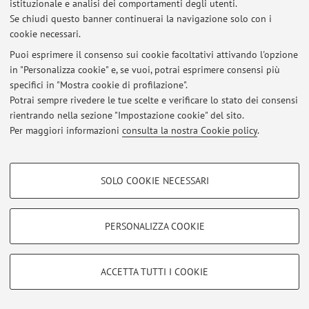
istituzionale e analisi dei comportamenti degli utenti.
Al momento non sono presenti avvisi.
Se chiudi questo banner continuerai la navigazione solo con i
cookie necessari.
Puoi esprimere il consenso sui cookie facoltativi attivando l'opzione
in "Personalizza cookie" e, se vuoi, potrai esprimere consensi più
specifici in "Mostra cookie di profilazione".
Area riservata
Potrai sempre rivedere le tue scelte e verificare lo stato dei consensi
Accedi tramite
login
per gestire tutti i contenuti del sito.
rientrando nella sezione "Impostazione cookie" del sito.
Per maggiori informazioni
consulta la nostra Cookie policy
.
© 2026 - ALMA MATER STUDIORUM - Università di Bologna - Via
COOKIE DI PROFILAZIONE - FACOLTATIVI
Zamboni, 33 - 40126 Bologna - Partita IVA: 01131710376
SOLO COOKIE NECESSARI
Privacy
|
Note legali
|
Impostazioni Cookie
Si tratta di cookie utilizzati per analizzare le caratteristiche della navigazione
degli utenti, creare profili in base al loro comportamento sul sito, per analisi
di marketing.
PERSONALIZZA COOKIE
Mostra cookie di profilazione
Google/Youtube Video
COOKIE TECNICI - NECESSARI
ACCETTA TUTTI I COOKIE
Facebook
Si tratta di cookie tecnici utilizzati, a titolo esemplificativo, per il corretto
Vimeo
funzionamento del sito, salvare le preferenze di navigazione, per il