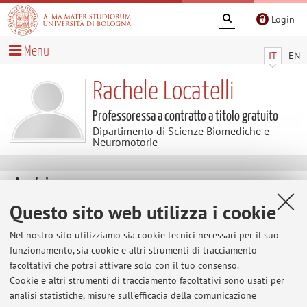
Login
Menu
IT
EN
Rachele Locatelli
Professoressa a contratto a titolo gratuito
Dipartimento di Scienze Biomediche e
Neuromotorie
Avvisi
Questo sito web utilizza i cookie
Al momento non sono presenti avvisi.
Nel nostro sito utilizziamo sia cookie tecnici necessari per il suo
funzionamento, sia cookie e altri strumenti di tracciamento
facoltativi che potrai attivare solo con il tuo consenso.
Area riservata
Cookie e altri strumenti di tracciamento facoltativi sono usati per
Accedi tramite
login
per gestire tutti i contenuti del sito.
analisi statistiche, misure sull'efficacia della comunicazione