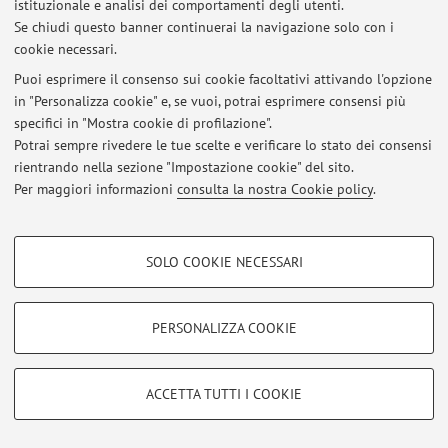
istituzionale e analisi dei comportamenti degli utenti.
Se chiudi questo banner continuerai la navigazione solo con i
© 2026 - ALMA MATER STUDIORUM - Università di Bologna - Via
cookie necessari.
Zamboni, 33 - 40126 Bologna - Partita IVA: 01131710376
Puoi esprimere il consenso sui cookie facoltativi attivando l'opzione
Privacy
|
Note legali
|
Impostazioni Cookie
in "Personalizza cookie" e, se vuoi, potrai esprimere consensi più
specifici in "Mostra cookie di profilazione".
Potrai sempre rivedere le tue scelte e verificare lo stato dei consensi
rientrando nella sezione "Impostazione cookie" del sito.
Per maggiori informazioni
consulta la nostra Cookie policy
.
COOKIE DI PROFILAZIONE - FACOLTATIVI
SOLO COOKIE NECESSARI
Si tratta di cookie utilizzati per analizzare le caratteristiche della navigazione
degli utenti, creare profili in base al loro comportamento sul sito, per analisi
di marketing.
PERSONALIZZA COOKIE
Mostra cookie di profilazione
Google/Youtube Video
COOKIE TECNICI - NECESSARI
ACCETTA TUTTI I COOKIE
Facebook
Si tratta di cookie tecnici utilizzati, a titolo esemplificativo, per il corretto
Vimeo
funzionamento del sito, salvare le preferenze di navigazione, per il