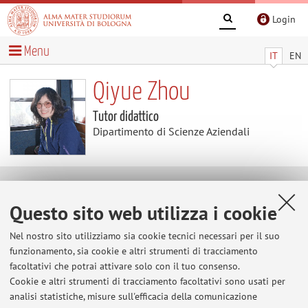
Login
Menu
IT
EN
Qiyue Zhou
Tutor didattico
Dipartimento di Scienze Aziendali
Avvisi
Questo sito web utilizza i cookie
Al momento non sono presenti avvisi.
Nel nostro sito utilizziamo sia cookie tecnici necessari per il suo
funzionamento, sia cookie e altri strumenti di tracciamento
facoltativi che potrai attivare solo con il tuo consenso.
Cookie e altri strumenti di tracciamento facoltativi sono usati per
Area riservata
analisi statistiche, misure sull'efficacia della comunicazione
Accedi tramite
login
per gestire tutti i contenuti del sito.