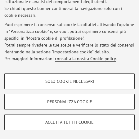
istituzionale e analisi dei comportamenti degli utenti.
Se chiudi questo banner continuerai la navigazione solo con i
cookie necessari.
© 2026 - ALMA MATER STUDIORUM - Università di Bologna - Via
Puoi esprimere il consenso sui cookie facoltativi attivando l'opzione
Zamboni, 33 - 40126 Bologna - Partita IVA: 01131710376
in "Personalizza cookie" e, se vuoi, potrai esprimere consensi più
Privacy
|
Note legali
|
Impostazioni Cookie
specifici in "Mostra cookie di profilazione".
Potrai sempre rivedere le tue scelte e verificare lo stato dei consensi
rientrando nella sezione "Impostazione cookie" del sito.
Per maggiori informazioni
consulta la nostra Cookie policy
.
COOKIE DI PROFILAZIONE - FACOLTATIVI
SOLO COOKIE NECESSARI
Si tratta di cookie utilizzati per analizzare le caratteristiche della navigazione
degli utenti, creare profili in base al loro comportamento sul sito, per analisi
di marketing.
PERSONALIZZA COOKIE
Mostra cookie di profilazione
Google/Youtube Video
COOKIE TECNICI - NECESSARI
ACCETTA TUTTI I COOKIE
Facebook
Si tratta di cookie tecnici utilizzati, a titolo esemplificativo, per il corretto
Vimeo
funzionamento del sito, salvare le preferenze di navigazione, per il