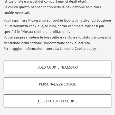
istituzionale e analisi dei comportamenti degli utenti.
Al momento non sono presenti avvisi.
Se chiudi questo banner continuerai la navigazione solo con i
cookie necessari.
Puoi esprimere il consenso sui cookie facoltativi attivando l'opzione
in "Personalizza cookie" e, se vuoi, potrai esprimere consensi più
specifici in "Mostra cookie di profilazione".
Area riservata
Potrai sempre rivedere le tue scelte e verificare lo stato dei consensi
Accedi tramite
login
per gestire tutti i contenuti del sito.
rientrando nella sezione "Impostazione cookie" del sito.
Per maggiori informazioni
consulta la nostra Cookie policy
.
© 2026 - ALMA MATER STUDIORUM - Università di Bologna - Via
COOKIE DI PROFILAZIONE - FACOLTATIVI
Zamboni, 33 - 40126 Bologna - Partita IVA: 01131710376
SOLO COOKIE NECESSARI
Privacy
|
Note legali
|
Impostazioni Cookie
Si tratta di cookie utilizzati per analizzare le caratteristiche della navigazione
degli utenti, creare profili in base al loro comportamento sul sito, per analisi
di marketing.
PERSONALIZZA COOKIE
Mostra cookie di profilazione
Google/Youtube Video
COOKIE TECNICI - NECESSARI
ACCETTA TUTTI I COOKIE
Facebook
Si tratta di cookie tecnici utilizzati, a titolo esemplificativo, per il corretto
Vimeo
funzionamento del sito, salvare le preferenze di navigazione, per il