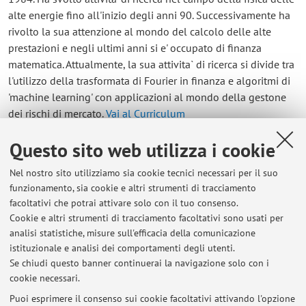
alte energie fino all'inizio degli anni 90. Successivamente ha
rivolto la sua attenzione al mondo del calcolo delle alte
prestazioni e negli ultimi anni si e' occupato di finanza
matematica. Attualmente, la sua attivita` di ricerca si divide tra
l'utilizzo della trasformata di Fourier in finanza e algoritmi di
'machine learning' con applicazioni al mondo della gestone
dei rischi di mercato.
Vai al Curriculum
Questo sito web utilizza i cookie
Contatti
Nel nostro sito utilizziamo sia cookie tecnici necessari per il suo
E-mail:
pietro.rossi3@unibo.it
funzionamento, sia cookie e altri strumenti di tracciamento
facoltativi che potrai attivare solo con il tuo consenso.
Cookie e altri strumenti di tracciamento facoltativi sono usati per
analisi statistiche, misure sull'efficacia della comunicazione
Dipartimento di Scienze Statistiche "Paolo Fortunati"
istituzionale e analisi dei comportamenti degli utenti.
Via Belle Arti 41, Bologna -
Vai alla mappa
Se chiudi questo banner continuerai la navigazione solo con i
cookie necessari.
Puoi esprimere il consenso sui cookie facoltativi attivando l'opzione