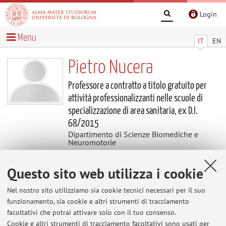
Login
Menu
IT
EN
Pietro Nucera
Professore a contratto a titolo gratuito per
attività professionalizzanti nelle scuole di
specializzazione di area sanitaria, ex D.I.
68/2015
Dipartimento di Scienze Biomediche e
Neuromotorie
Questo sito web utilizza i cookie
Contatti
Nel nostro sito utilizziamo sia cookie tecnici necessari per il suo
E-mail:
pietro.nucera@unibo.it
funzionamento, sia cookie e altri strumenti di tracciamento
facoltativi che potrai attivare solo con il tuo consenso.
Cookie e altri strumenti di tracciamento facoltativi sono usati per