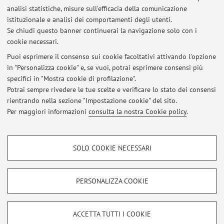
analisi statistiche, misure sull'efficacia della comunicazione
Dipartimento di Scienze Biomediche e Neuromotorie
istituzionale e analisi dei comportamenti degli utenti.
Via Massarenti 9, Bologna -
Vai alla mappa
Se chiudi questo banner continuerai la navigazione solo con i
cookie necessari.
Puoi esprimere il consenso sui cookie facoltativi attivando l'opzione
in "Personalizza cookie" e, se vuoi, potrai esprimere consensi più
Ultimi avvisi
specifici in "Mostra cookie di profilazione".
Potrai sempre rivedere le tue scelte e verificare lo stato dei consensi
Al momento non sono presenti avvisi.
rientrando nella sezione "Impostazione cookie" del sito.
Per maggiori informazioni
consulta la nostra Cookie policy
.
COOKIE DI PROFILAZIONE - FACOLTATIVI
SOLO COOKIE NECESSARI
Si tratta di cookie utilizzati per analizzare le caratteristiche della navigazione
Area riservata
degli utenti, creare profili in base al loro comportamento sul sito, per analisi
Accedi tramite
login
per gestire tutti i contenuti del sito.
di marketing.
PERSONALIZZA COOKIE
Mostra cookie di profilazione
© 2026 - ALMA MATER STUDIORUM - Università di Bologna - Via
Google/Youtube Video
COOKIE TECNICI - NECESSARI
ACCETTA TUTTI I COOKIE
Zamboni, 33 - 40126 Bologna - Partita IVA: 01131710376
Facebook