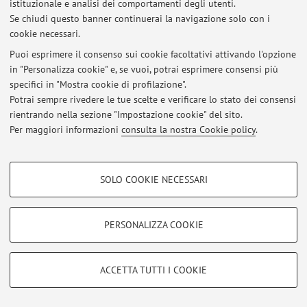
istituzionale e analisi dei comportamenti degli utenti.
Se chiudi questo banner continuerai la navigazione solo con i
cookie necessari.
Ultimi avvisi
Puoi esprimere il consenso sui cookie facoltativi attivando l'opzione
in "Personalizza cookie" e, se vuoi, potrai esprimere consensi più
Al momento non sono presenti avvisi.
specifici in "Mostra cookie di profilazione".
Potrai sempre rivedere le tue scelte e verificare lo stato dei consensi
rientrando nella sezione "Impostazione cookie" del sito.
Per maggiori informazioni
consulta la nostra Cookie policy
.
Area riservata
COOKIE DI PROFILAZIONE - FACOLTATIVI
Accedi tramite
login
per gestire tutti i contenuti del sito.
SOLO COOKIE NECESSARI
Si tratta di cookie utilizzati per analizzare le caratteristiche della navigazione
degli utenti, creare profili in base al loro comportamento sul sito, per analisi
di marketing.
© 2026 - ALMA MATER STUDIORUM - Università di Bologna - Via
PERSONALIZZA COOKIE
Mostra cookie di profilazione
Zamboni, 33 - 40126 Bologna - Partita IVA: 01131710376
Privacy
|
Note legali
|
Impostazioni Cookie
Google/Youtube Video
COOKIE TECNICI - NECESSARI
ACCETTA TUTTI I COOKIE
Facebook
Si tratta di cookie tecnici utilizzati, a titolo esemplificativo, per il corretto
Vimeo
funzionamento del sito, salvare le preferenze di navigazione, per il