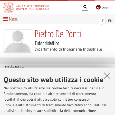
Login
Menu
IT
EN
Pietro De Ponti
Tutor didattico
Dipartimento di Ingegneria Industriale
Didattica
Questo sito web utilizza i cookie
Attività
Nel nostro sito utilizziamo sia cookie tecnici necessari per il suo
funzionamento, sia cookie e altri strumenti di tracciamento
Anno Accademico
facoltativi che potrai attivare solo con il tuo consenso.
Cookie e altri strumenti di tracciamento facoltativi sono usati per
Non sono presenti attività didattiche per l'A.A.
2026-2027
.
analisi statistiche, misure sull'efficacia della comunicazione