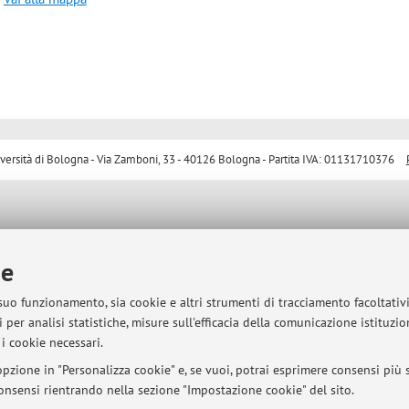
sità di Bologna - Via Zamboni, 33 - 40126 Bologna - Partita IVA: 01131710376
ie
 suo funzionamento, sia cookie e altri strumenti di tracciamento facoltativ
 per analisi statistiche, misure sull'efficacia della comunicazione istituzi
i cookie necessari.
pzione in "Personalizza cookie" e, se vuoi, potrai esprimere consensi più sp
 consensi rientrando nella sezione "Impostazione cookie" del sito.