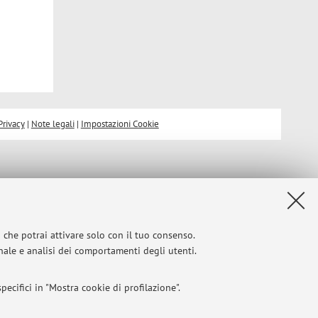
Privacy
|
Note legali
|
Impostazioni Cookie
i che potrai attivare solo con il tuo consenso.
onale e analisi dei comportamenti degli utenti.
ecifici in "Mostra cookie di profilazione".