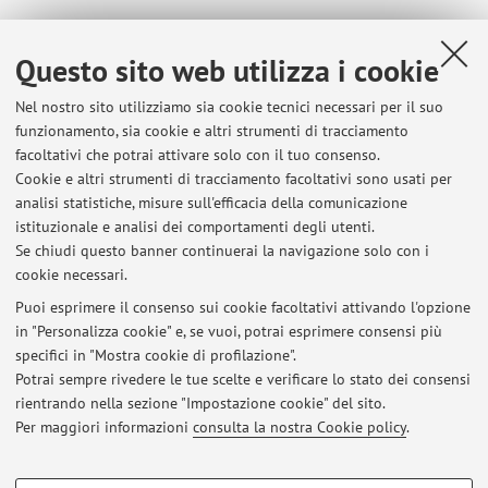
Questo sito web utilizza i cookie
Dipartimento di Architettura
Viale del Risorgimento 2, Bologna -
Vai alla mappa
Nel nostro sito utilizziamo sia cookie tecnici necessari per il suo
funzionamento, sia cookie e altri strumenti di tracciamento
facoltativi che potrai attivare solo con il tuo consenso.
Orario di ricevimento
Cookie e altri strumenti di tracciamento facoltativi sono usati per
analisi statistiche, misure sull'efficacia della comunicazione
previo appuntamento da prendere per mail o durante le
istituzionale e analisi dei comportamenti degli utenti.
lezioni
Se chiudi questo banner continuerai la navigazione solo con i
cookie necessari.
Puoi esprimere il consenso sui cookie facoltativi attivando l'opzione
in "Personalizza cookie" e, se vuoi, potrai esprimere consensi più
Ultimi avvisi
specifici in "Mostra cookie di profilazione".
Potrai sempre rivedere le tue scelte e verificare lo stato dei consensi
Al momento non sono presenti avvisi.
rientrando nella sezione "Impostazione cookie" del sito.
Per maggiori informazioni
consulta la nostra Cookie policy
.
COOKIE DI PROFILAZIONE - FACOLTATIVI