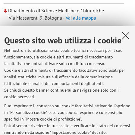
Dipartimento di Scienze Mediche e Chirurgiche
Via Massarenti 9, Bologna -
Vai alla mappa
Risorse in rete
Questo sito web utilizza i cookie
Nel nostro sito utilizziamo sia cookie tecnici necessari per il suo
ORCID
funzionamento, sia cookie e altri strumenti di tracciamento
facoltativi che potrai attivare solo con il tuo consenso.
Cookie e altri strumenti di tracciamento facoltativi sono usati per
Orario di ricevimento
analisi statistiche, misure sull'efficacia della comunicazione
istituzionale e analisi dei comportamenti degli utenti.
Si prega di concordare l'appuntamento di e-mail.
Se chiudi questo banner continuerai la navigazione solo con i
cookie necessari.
Puoi esprimere il consenso sui cookie facoltativi attivando l'opzione
in "Personalizza cookie" e, se vuoi, potrai esprimere consensi più
Ultimi avvisi
specifici in "Mostra cookie di profilazione".
Potrai sempre rivedere le tue scelte e verificare lo stato dei consensi
Al momento non sono presenti avvisi.
rientrando nella sezione "Impostazione cookie" del sito.