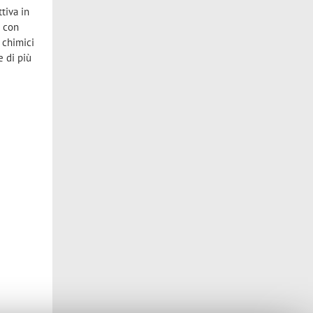
tiva in
a con
 chimici
e di più