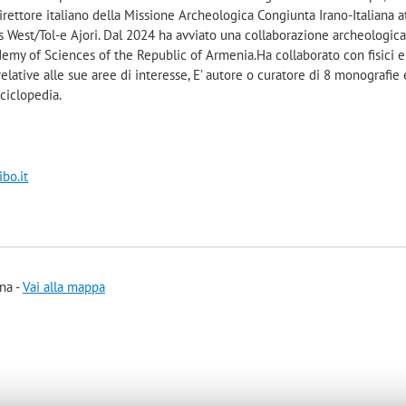
direttore italiano della Missione Archeologica Congiunta Irano-Italiana at
is West/Tol-e Ajori. Dal 2024 ha avviato una collaborazione archeologic
demy of Sciences of the Republic of Armenia.Ha collaborato con fisici e
elative alle sue aree di interesse, E’ autore o curatore di 8 monografie 
nciclopedia.
bo.it
na -
Vai alla mappa