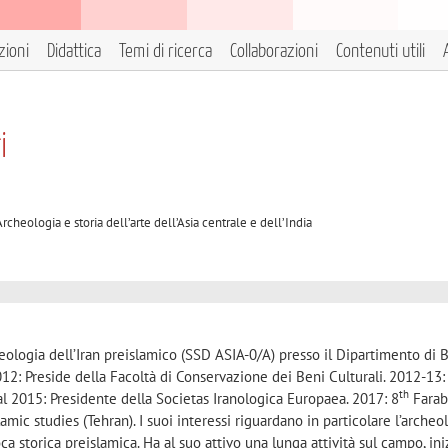
zioni
Didattica
Temi di ricerca
Collaborazioni
Contenuti utili
i
rcheologia e storia dell’arte dell’Asia centrale e dell’India
eologia dell’Iran preislamico (SSD ASIA-0/A) presso il Dipartimento di 
12: Preside della Facoltà di Conservazione dei Beni Culturali. 2012-1
th
 2015: Presidente della Societas Iranologica Europaea. 2017: 8
Farab
amic studies (Tehran). I suoi interessi riguardano in particolare l’archeo
oca storica preislamica. Ha al suo attivo una lunga attività sul campo, ini