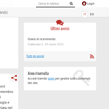
Login
Avvisi
IT
EN
Ultimi avvisi
Orario di ricevimento
Pubblicato il: 29 marzo 2025
Tutti gli avvisi
Area riservata
Accedi tramite
login
per gestire tutti i contenuti
del sito.
Beni
3: membro
i
logia e
ziata nel