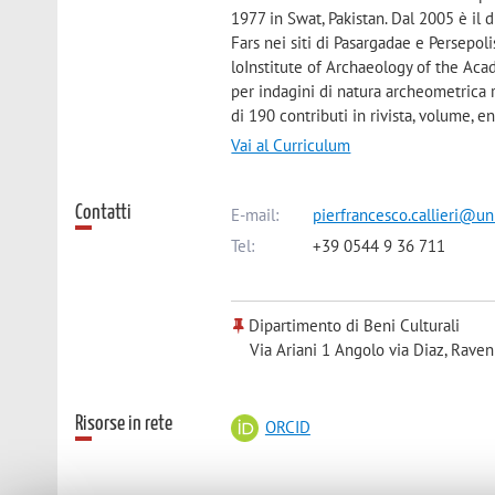
1977 in Swat, Pakistan. Dal 2005 è il 
Fars nei siti di Pasargadae e Persepol
loInstitute of Archaeology of the Aca
per indagini di natura archeometrica r
di 190 contributi in rivista, volume, e
Vai al Curriculum
Contatti
E-mail:
pierfrancesco.callieri@uni
Tel:
+39 0544 9 36 711
Dipartimento di Beni Culturali
Via Ariani 1 Angolo via Diaz, Raven
Risorse in rete
ORCID