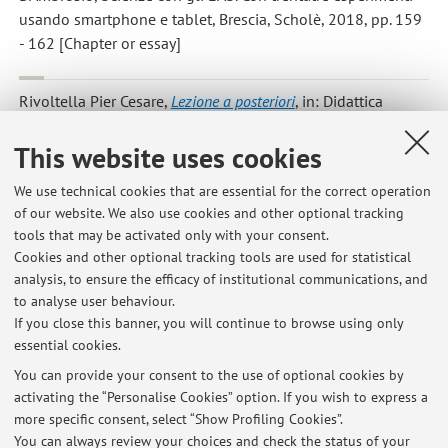
usando smartphone e tablet, Brescia, Scholè, 2018, pp. 159
- 162 [Chapter or essay]
Rivoltella Pier Cesare
,
Lezione a posteriori
, in: Didattica
interculturale con gli EAS. L'aula come spazio narrativo di
This website uses cookies
inclusione, Brescia, Scholè, 2018, pp. 213 - 217 [Chapter or
essay]
We use technical cookies that are essential for the correct operation
of our website. We also use cookies and other optional tracking
tools that may be activated only with your consent.
1
2
3
4
5
Cookies and other optional tracking tools are used for statistical
analysis, to ensure the efficacy of institutional communications, and
to analyse user behaviour.
Publications prior to 2004
If you close this banner, you will continue to browse using only
essential cookies.
You can provide your consent to the use of optional cookies by
activating the “Personalise Cookies” option. If you wish to express a
Latest news
more specific consent, select “Show Profiling Cookies”.
You can always review your choices and check the status of your