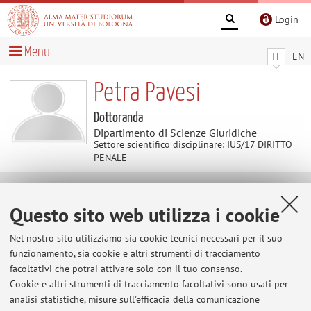
Login
Menu
IT
EN
Petra Pavesi
Dottoranda
Dipartimento di Scienze Giuridiche
Settore scientifico disciplinare: IUS/17 DIRITTO
PENALE
Contenuti utili
Questo sito web utilizza i cookie
Al momento non sono presenti contenuti.
Nel nostro sito utilizziamo sia cookie tecnici necessari per il suo
funzionamento, sia cookie e altri strumenti di tracciamento
facoltativi che potrai attivare solo con il tuo consenso.
Cookie e altri strumenti di tracciamento facoltativi sono usati per
Ultimi avvisi
analisi statistiche, misure sull'efficacia della comunicazione