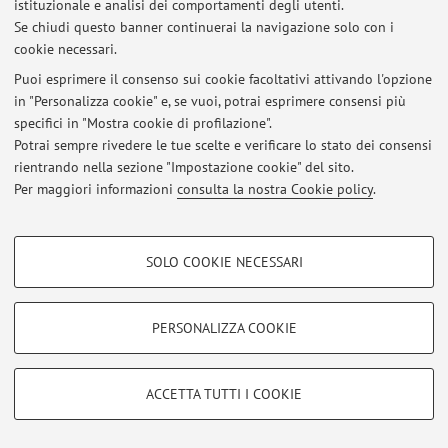
istituzionale e analisi dei comportamenti degli utenti.
Al momento non sono presenti avvisi.
Se chiudi questo banner continuerai la navigazione solo con i
cookie necessari.
Puoi esprimere il consenso sui cookie facoltativi attivando l'opzione
in "Personalizza cookie" e, se vuoi, potrai esprimere consensi più
specifici in "Mostra cookie di profilazione".
Area riservata
Potrai sempre rivedere le tue scelte e verificare lo stato dei consensi
Accedi tramite
login
per gestire tutti i contenuti del sito.
rientrando nella sezione "Impostazione cookie" del sito.
Per maggiori informazioni
consulta la nostra Cookie policy
.
© 2026 - ALMA MATER STUDIORUM - Università di Bologna - Via
COOKIE DI PROFILAZIONE - FACOLTATIVI
Zamboni, 33 - 40126 Bologna - Partita IVA: 01131710376
SOLO COOKIE NECESSARI
Privacy
|
Note legali
|
Impostazioni Cookie
Si tratta di cookie utilizzati per analizzare le caratteristiche della navigazione
degli utenti, creare profili in base al loro comportamento sul sito, per analisi
di marketing.
PERSONALIZZA COOKIE
Mostra cookie di profilazione
Google/Youtube Video
COOKIE TECNICI - NECESSARI
ACCETTA TUTTI I COOKIE
Facebook
Si tratta di cookie tecnici utilizzati, a titolo esemplificativo, per il corretto
Vimeo
funzionamento del sito, salvare le preferenze di navigazione, per il