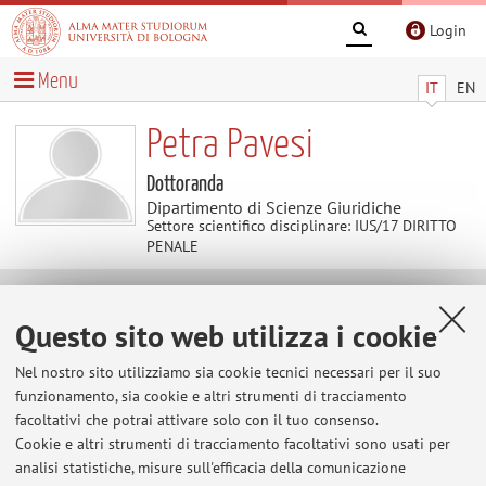
Login
Menu
IT
EN
Petra Pavesi
Dottoranda
Dipartimento di Scienze Giuridiche
Settore scientifico disciplinare: IUS/17 DIRITTO
PENALE
Contatti
Questo sito web utilizza i cookie
Nel nostro sito utilizziamo sia cookie tecnici necessari per il suo
E-mail:
petra.pavesi2@unibo.it
funzionamento, sia cookie e altri strumenti di tracciamento
facoltativi che potrai attivare solo con il tuo consenso.
Cookie e altri strumenti di tracciamento facoltativi sono usati per
Dipartimento di Scienze Giuridiche
analisi statistiche, misure sull'efficacia della comunicazione