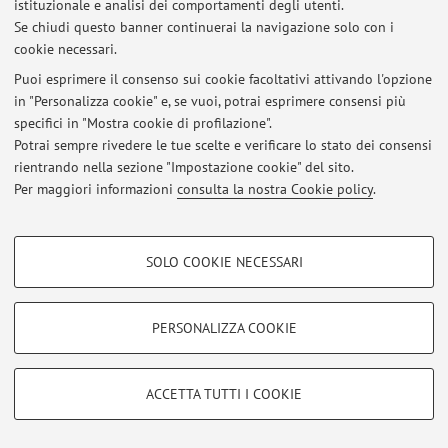
Via Zamboni 27/29, Bologna -
Vai alla mappa
istituzionale e analisi dei comportamenti degli utenti.
Se chiudi questo banner continuerai la navigazione solo con i
cookie necessari.
Puoi esprimere il consenso sui cookie facoltativi attivando l'opzione
Ultimi avvisi
in "Personalizza cookie" e, se vuoi, potrai esprimere consensi più
specifici in "Mostra cookie di profilazione".
Al momento non sono presenti avvisi.
Potrai sempre rivedere le tue scelte e verificare lo stato dei consensi
rientrando nella sezione "Impostazione cookie" del sito.
Per maggiori informazioni
consulta la nostra Cookie policy
.
COOKIE DI PROFILAZIONE - FACOLTATIVI
Area riservata
SOLO COOKIE NECESSARI
Si tratta di cookie utilizzati per analizzare le caratteristiche della navigazione
Accedi tramite
login
per gestire tutti i contenuti del sito.
degli utenti, creare profili in base al loro comportamento sul sito, per analisi
di marketing.
PERSONALIZZA COOKIE
Mostra cookie di profilazione
© 2026 - ALMA MATER STUDIORUM - Università di Bologna - Via
Zamboni, 33 - 40126 Bologna - Partita IVA: 01131710376
Google/Youtube Video
COOKIE TECNICI - NECESSARI
ACCETTA TUTTI I COOKIE
Privacy
|
Note legali
|
Impostazioni Cookie
Facebook
Si tratta di cookie tecnici utilizzati, a titolo esemplificativo, per il corretto
Vimeo
funzionamento del sito, salvare le preferenze di navigazione, per il