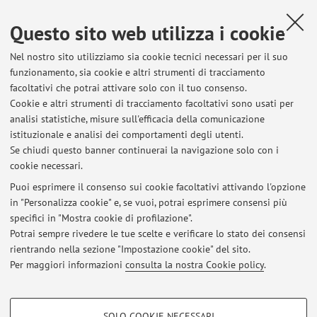
Questo sito web utilizza i cookie
Dipartimento di Scienze Politiche e Sociali
Nel nostro sito utilizziamo sia cookie tecnici necessari per il suo
Strada Maggiore 45, Bologna -
Vai alla mappa
funzionamento, sia cookie e altri strumenti di tracciamento
facoltativi che potrai attivare solo con il tuo consenso.
Risorse in rete
Cookie e altri strumenti di tracciamento facoltativi sono usati per
analisi statistiche, misure sull'efficacia della comunicazione
istituzionale e analisi dei comportamenti degli utenti.
ORCID
Se chiudi questo banner continuerai la navigazione solo con i
cookie necessari.
Puoi esprimere il consenso sui cookie facoltativi attivando l'opzione
in "Personalizza cookie" e, se vuoi, potrai esprimere consensi più
Ultimi avvisi
specifici in "Mostra cookie di profilazione".
Potrai sempre rivedere le tue scelte e verificare lo stato dei consensi
Al momento non sono presenti avvisi.
rientrando nella sezione "Impostazione cookie" del sito.
Per maggiori informazioni
consulta la nostra Cookie policy
.
COOKIE DI PROFILAZIONE - FACOLTATIVI
SOLO COOKIE NECESSARI