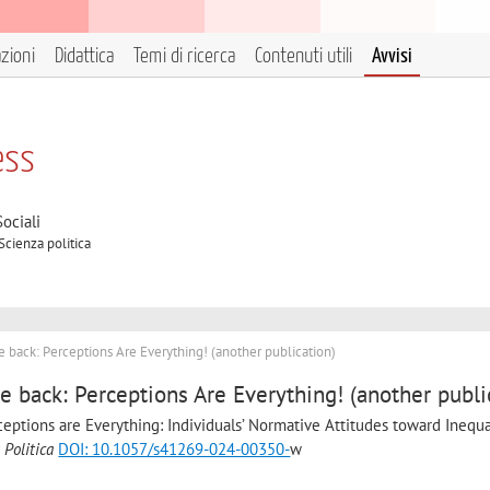
azioni
Didattica
Temi di ricerca
Contenuti utili
Avvisi
ess
ociali
Scienza politica
e back: Perceptions Are Everything! (another publication)
e back: Perceptions Are Everything! (another publi
ceptions are Everything: Individuals’ Normative Attitudes toward Inequa
 Politica
DOI: 10.1057/s41269-024-00350-
w