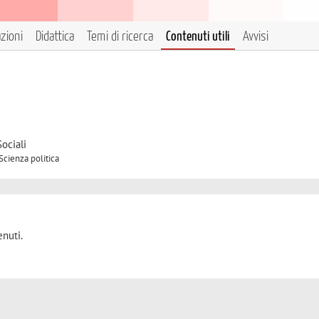
azioni
Didattica
Temi di ricerca
Contenuti utili
Avvisi
ociali
Scienza politica
nuti.