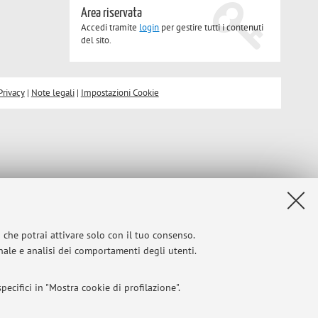
Area riservata
Accedi tramite
login
per gestire tutti i contenuti
del sito.
Privacy
|
Note legali
|
Impostazioni Cookie
i che potrai attivare solo con il tuo consenso.
onale e analisi dei comportamenti degli utenti.
ecifici in "Mostra cookie di profilazione".