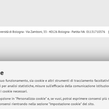
sità di Bologna - Via Zamboni, 33 - 40126 Bologna - Partita IVA: 01131710376
ie
 suo funzionamento, sia cookie e altri strumenti di tracciamento facoltativ
 per analisi statistiche, misure sull'efficacia della comunicazione istituzi
i cookie necessari.
pzione in "Personalizza cookie" e, se vuoi, potrai esprimere consensi più sp
 consensi rientrando nella sezione "Impostazione cookie" del sito.