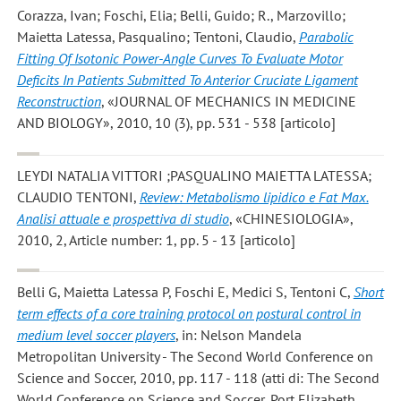
Corazza, Ivan; Foschi, Elia; Belli, Guido; R., Marzovillo;
Maietta Latessa, Pasqualino; Tentoni, Claudio
,
Parabolic
Fitting Of Isotonic Power-Angle Curves To Evaluate Motor
Deficits In Patients Submitted To Anterior Cruciate Ligament
Reconstruction
, «JOURNAL OF MECHANICS IN MEDICINE
AND BIOLOGY», 2010, 10 (3), pp. 531 - 538 [articolo]
LEYDI NATALIA VITTORI ;PASQUALINO MAIETTA LATESSA;
CLAUDIO TENTONI
,
Review: Metabolismo lipidico e Fat Max.
Analisi attuale e prospettiva di studio
, «CHINESIOLOGIA»,
2010, 2, Article number: 1, pp. 5 - 13 [articolo]
Belli G, Maietta Latessa P, Foschi E, Medici S, Tentoni C
,
Short
term effects of a core training protocol on postural control in
medium level soccer players
, in: Nelson Mandela
Metropolitan University - The Second World Conference on
Science and Soccer, 2010, pp. 117 - 118 (atti di: The Second
World Conference on Science and Soccer, Port Elizabeth,