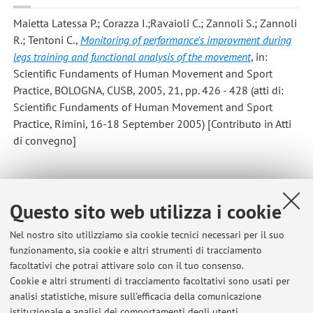
Maietta Latessa P.; Corazza I.;Ravaioli C.; Zannoli S.; Zannoli
R.; Tentoni C.
,
Monitoring of performance's improvment during
legs training and functional analysis of the movement
, in:
Scientific Fundaments of Human Movement and Sport
Practice, BOLOGNA, CUSB, 2005, 21, pp. 426 - 428 (atti di:
Scientific Fundaments of Human Movement and Sport
Practice, Rimini, 16-18 September 2005) [Contributo in Atti
di convegno]
6
7
8
9
Questo sito web utilizza i cookie
Pubblicazioni antecedenti il 2004
Nel nostro sito utilizziamo sia cookie tecnici necessari per il suo
funzionamento, sia cookie e altri strumenti di tracciamento
facoltativi che potrai attivare solo con il tuo consenso.
Cookie e altri strumenti di tracciamento facoltativi sono usati per
analisi statistiche, misure sull'efficacia della comunicazione
Ultimi avvisi
istituzionale e analisi dei comportamenti degli utenti.