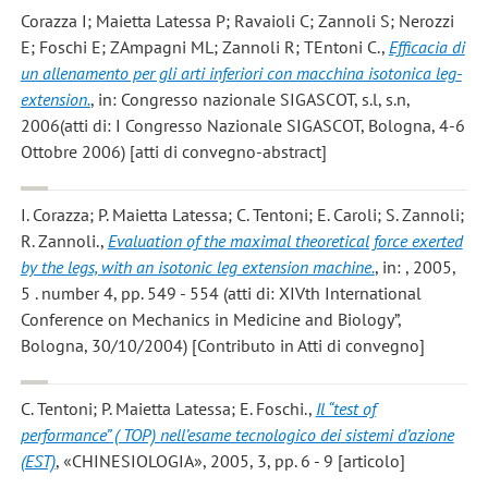
Corazza I; Maietta Latessa P; Ravaioli C; Zannoli S; Nerozzi
E; Foschi E; ZAmpagni ML; Zannoli R; TEntoni C.
,
Efficacia di
un allenamento per gli arti inferiori con macchina isotonica leg-
extension.
, in: Congresso nazionale SIGASCOT, s.l, s.n,
2006(atti di: I Congresso Nazionale SIGASCOT, Bologna, 4-6
Ottobre 2006) [atti di convegno-abstract]
I. Corazza; P. Maietta Latessa; C. Tentoni; E. Caroli; S. Zannoli;
R. Zannoli.
,
Evaluation of the maximal theoretical force exerted
by the legs, with an isotonic leg extension machine.
, in: , 2005,
5 . number 4, pp. 549 - 554 (atti di: XIVth International
Conference on Mechanics in Medicine and Biology”,
Bologna, 30/10/2004) [Contributo in Atti di convegno]
C. Tentoni; P. Maietta Latessa; E. Foschi.
,
Il “test of
performance” ( TOP) nell’esame tecnologico dei sistemi d’azione
(EST)
, «CHINESIOLOGIA», 2005, 3, pp. 6 - 9 [articolo]