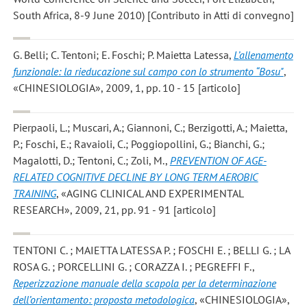
South Africa, 8-9 June 2010) [Contributo in Atti di convegno]
G. Belli; C. Tentoni; E. Foschi; P. Maietta Latessa
,
L’allenamento
funzionale: la rieducazione sul campo con lo strumento “Bosu"
,
«CHINESIOLOGIA», 2009, 1, pp. 10 - 15 [articolo]
Pierpaoli, L.; Muscari, A.; Giannoni, C.; Berzigotti, A.; Maietta,
P.; Foschi, E.; Ravaioli, C.; Poggiopollini, G.; Bianchi, G.;
Magalotti, D.; Tentoni, C.; Zoli, M.
,
PREVENTION OF AGE-
RELATED COGNITIVE DECLINE BY LONG TERM AEROBIC
TRAINING
, «AGING CLINICAL AND EXPERIMENTAL
RESEARCH», 2009, 21, pp. 91 - 91 [articolo]
TENTONI C. ; MAIETTA LATESSA P. ; FOSCHI E. ; BELLI G. ; LA
ROSA G. ; PORCELLINI G. ; CORAZZA I. ; PEGREFFI F.
,
Reperizzazione manuale della scapola per la determinazione
dell’orientamento: proposta metodologica
, «CHINESIOLOGIA»,