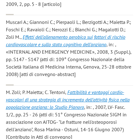
2009, 2, pp. 5 - 8 [articolo]
Muscari A.; Giannoni C.; Pierpaoli L.; Berzigotti A.; Maietta P.;
Foschi E.; Ravaioli C.; Nerozzi E.; Bianchi G.; Magalotti D.;
Zoli M.
,
Effetti dell’allenamento aerobico sui fattori di rischio
cardiovascolare e sullo stato cognitivo dell’anziano
, in: ,
«INTERNAL AND EMERGENCY MEDICINE», 2008, 3 (Suppl.),
pp. S147 - S147 (atti di: 109° Congresso Nazionale della
Società Italiana di Medicina Interna, Genova, 25-28 ottobre
2008) [atti di convegno-abstract]
M. Zoli; P. Maietta; C. Tentoni
,
Fattibilità e vantaggi cardio-
vascolari di una strategia di incremento dell'attività fisica nella
popolazione anziana: lo Studio Pianoro
, in: , 2007, LV- Fasc.
1/2, pp. 25 - 26 (atti di: 51° Congresso Nazionale SIGM in
associazione con AITOG- "Le fratture nell'osteoporosi
dell'anziano", Rosa Marina - Ostuni, 14-16 Giugno 2007)
[Contributo in Atti di convegno]