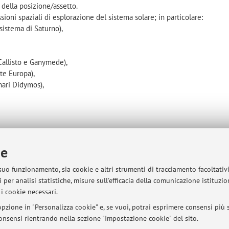
 della posizione/assetto.
ioni spaziali di esplorazione del sistema solare; in particolare:
istema di Saturno),
 Callisto e Ganymede),
te Europa),
nari Didymos),
ie
sità di Bologna - Via Zamboni, 33 - 40126 Bologna - Partita IVA: 01131710376
 suo funzionamento, sia cookie e altri strumenti di tracciamento facoltativ
 per analisi statistiche, misure sull'efficacia della comunicazione istituzi
i cookie necessari.
pzione in "Personalizza cookie" e, se vuoi, potrai esprimere consensi più sp
 consensi rientrando nella sezione "Impostazione cookie" del sito.