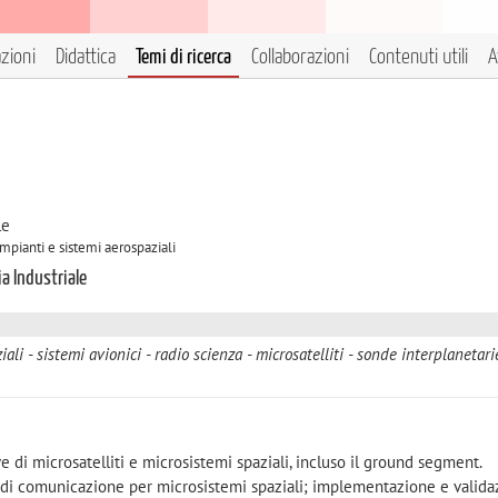
azioni
Didattica
Temi di ricerca
Collaborazioni
Contenuti utili
A
le
Impianti e sistemi aerospaziali
a Industriale
iali
sistemi avionici
radio scienza
microsatelliti
sonde interplanetari
e di microsatelliti e microsistemi spaziali, incluso il ground segment.
e di comunicazione per microsistemi spaziali; implementazione e valid