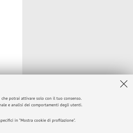
Privacy
|
Note legali
|
Impostazioni Cookie
i che potrai attivare solo con il tuo consenso.
onale e analisi dei comportamenti degli utenti.
ecifici in "Mostra cookie di profilazione".