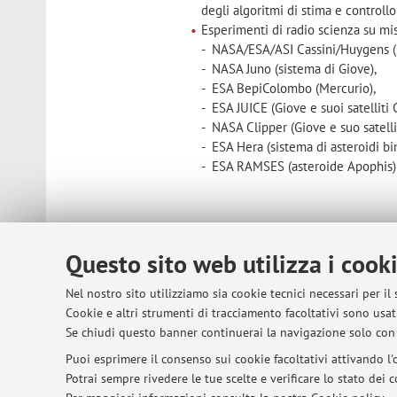
degli algoritmi di stima e controllo
Esperimenti di radio scienza su miss
- NASA/ESA/ASI Cassini/Huygens (s
- NASA Juno (sistema di Giove),
- ESA BepiColombo (Mercurio),
- ESA JUICE (Giove e suoi satelliti
- NASA Clipper (Giove e suo satelli
- ESA Hera (sistema di asteroidi bi
- ESA RAMSES (asteroide Apophis)
Questo sito web utilizza i cook
© 2026 - ALMA MATER STUDIORUM - Univer
Nel nostro sito utilizziamo sia cookie tecnici necessari per il
Cookie e altri strumenti di tracciamento facoltativi sono usati
Se chiudi questo banner continuerai la navigazione solo con 
Puoi esprimere il consenso sui cookie facoltativi attivando l'o
Potrai sempre rivedere le tue scelte e verificare lo stato dei