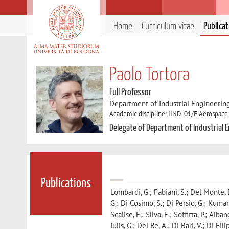
Home
Curriculum vitae
Publica
Paolo Tortora
Full Professor
Department of Industrial Engineerin
Academic discipline: IIND-01/E Aerospac
Delegate of Department of Industrial 
Publications
Lombardi, G.; Fabiani, S.; Del Monte, 
G.; Di Cosimo, S.; Di Persio, G.; Kumar,
Scalise, E.; Silva, E.; Soffitta, P.; Al
Iulis, G.; Del Re, A.; Di Bari, V.; Di F