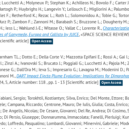
.; Lucchetti A.; Molyneux P.; Stephan K.; Achilleos N.; Bovolo F.; Carter J
Hartogh P.; Huybrighs H.; Langevin Y.; Lellouch E.; Migliorini A.; Palumbo
oulet F.; Retherford K.; Rezac L.; Roth L.; Solomonidou A.; Tobie G.; Tortor
Wurz P.; Zambon F.; Zannoni M.; Barabash S.; Bruzzone L.; Dougherty M.;
.; Iess L.; Wahlund J.-E.; Witasse O.; Vallat C.; Lorente R.
,
Characterizatio
s of Ganymede, Europa and Callisto by JUICE
, «SPACE SCIENCE REVIEWS
cientific article]
Open Access
rnham T.L.; Dotto E.; Della Corte V.; Mazzotta Epifani E.; Rossi A.; Gai I.
.; Zinzi A.; Ivanovski S.; Brucato J.; Poggiali G.; Lucchetti A.; Pajola M.; 
ese G.; Dall'Ora M.; Ieva S.; Impresario G.; Lavagna M.; Modenini D.; 
annoni M.
,
DART Impact Ejecta Plume Evolution: Implications for Dimorpho
 Article number: 118 , pp. 1 - 13 [Scientific article]
Open Access
abiani, Sergio; Torokhtii, Kostiantyn; Silva, Enrico; Del Monte, Ettore; Ba
ele; Campana, Riccardo; Centrone, Mauro; De Iulis, Giulia; Costa, Enrico;
; De Angelis, Nicolas; De Cesare, Giovanni; Del Re, Andrea; Di Cosimo, 
o; Di Persio, Giuseppe; Donnarumma, Immacolata; Fanelli, Pierluigi; Ku
redo; Loffredo, Pasqualino; Lombardi, Giovanni; Minervini, Gabriele; Mod