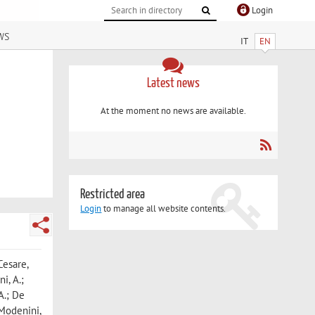
Login
ws
IT
EN
Latest news
At the moment no news are available.
Restricted area
Login
to manage all website contents.
Cesare,
i, A.;
 A.; De
; Modenini,