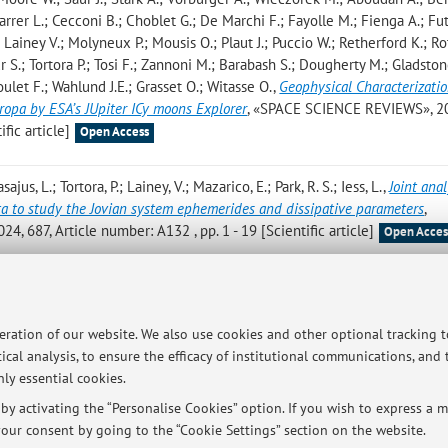
arrer L.; Cecconi B.; Choblet G.; De Marchi F.; Fayolle M.; Fienga A.; Fut
iney V.; Molyneux P.; Mousis O.; Plaut J.; Puccio W.; Retherford K.; Ro
 S.; Tortora P.; Tosi F.; Zannoni M.; Barabash S.; Dougherty M.; Gladston
Poulet F.; Wahlund J.E.; Grasset O.; Witasse O.
,
Geophysical Characterizatio
uropa by ESA’s JUpiter ICy moons Explorer
, «SPACE SCIENCE REVIEWS», 20
ific article]
Open Access
s, L.; Tortora, P.; Lainey, V.; Mazarico, E.; Park, R. S.; Iess, L.
,
Joint anal
ta to study the Jovian system ephemerides and dissipative parameters
,
87, Article number: A132 , pp. 1 - 19 [Scientific article]
Open Acces
Bonariol T.; Vigna L.; Reverberi G.; Fazzoletto E.; Cotugno B.; Vitiello A
o M.; Impresario G.; Zinzi A.; Zanotti G.; Ceresoli M.; Lavagna M.; Gai I.; T
mes of Historic Asteroid Fly-By Performed by a CubeSat
, in: IEEE Aerosp
peration of our website. We also use cookies and other optional tracking 
er Society, 2024, pp. 1 - 20 (atti di: 2024 IEEE Aerospace Conference,
ical analysis, to ensure the efficacy of institutional communications, and
ution to conference proceedings]
ly essential cookies.
y activating the “Personalise Cookies” option. If you wish to express a mo
our consent by going to the “Cookie Settings” section on the website.