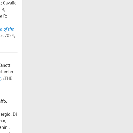
.; Cavalie
 P.;
a P.;
n of the
», 2024,
;
Zanotti
Palumbo
s
, «THE
ffo,
Sergio; Di
mar,
enini,