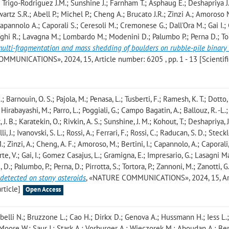
; Trigo-Rodriguez J.M.; Sunshine J.; Farnham T.; Asphaug E.; Deshapriya J.
artz S.R.; Abell P.; Michel P.; Cheng A.; Brucato J.R.; Zinzi A.; Amoroso 
; Capannolo A.; Caporali S.; Ceresoli M.; Cremonese G.; Dall'Ora M.; Gai I
ghi R.; Lavagna M.; Lombardo M.; Modenini D.; Palumbo P.; Perna D.; Tor
multi-fragmentation and mass shedding of boulders on rubble-pile binary 
MMUNICATIONS», 2024, 15, Article number: 6205 , pp. 1 - 13 [Scientific
 Barnouin, O. S.; Pajola, M.; Penasa, L.; Tusberti, F.; Ramesh, K. T.; Dotto, 
; Hirabayashi, M.; Parro, L.; Poggiali, G.; Campo Bagatin, A.; Ballouz, R. -L.
J. B.; Karatekin, O.; Rivkin, A. S.; Sunshine, J. M.; Kohout, T.; Deshapriya, J.
, J.; Ivanovski, S. L.; Rossi, A.; Ferrari, F.; Rossi, C.; Raducan, S. D.; Stecklo
M.; Zinzi, A.; Cheng, A. F.; Amoroso, M.; Bertini, I.; Capannolo, A.; Caporali,
te, V.; Gai, I.; Gomez Casajus, L.; Gramigna, E.; Impresario, G.; Lasagni M
; Palumbo, P.; Perna, D.; Pirrotta, S.; Tortora, P.; Zannoni, M.; Zanotti, G
 detected on stony asteroids
, «NATURE COMMUNICATIONS», 2024, 15, Ar
rticle]
Open Access
tobelli N.; Bruzzone L.; Cao H.; Dirkx D.; Genova A.; Hussmann H.; Iess L
; Moore W.; Saur J.; Stark A.; Vorburger A.; Wieczorek M.; Aboudan A.; Be