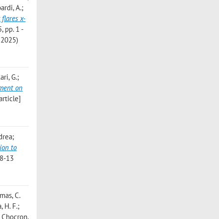
ardi, A.;
flares x-
, pp. 1 -
 2025)
ri, G.;
iment on
rticle]
drea;
ion to
 8-13
omas, C.
, H. F.;
.; Chocron,