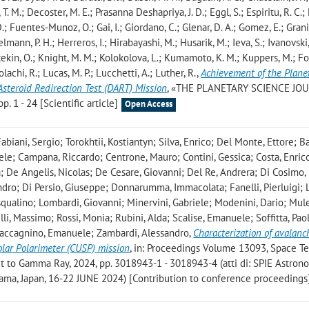
n, T. M.; Decoster, M. E.; Prasanna Deshapriya, J. D.; Eggl, S.; Espiritu, R. C.
, D.; Fuentes-Munoz, O.; Gai, I.; Giordano, C.; Glenar, D. A.; Gomez, E.; Gran
lmann, P. H.; Herreros, I.; Hirabayashi, M.; Husarik, M.; Ieva, S.; Ivanovski, 
aratekin, O.; Knight, M. M.; Kolokolova, L.; Kumamoto, K. M.; Kuppers, M.; For
; Lolachi, R.; Lucas, M. P.; Lucchetti, A.; Luther, R.
,
Achievement of the Plane
Asteroid Redirection Test (DART) Mission
, «THE PLANETARY SCIENCE JO
. 1 - 24 [Scientific article]
Open Access
abiani, Sergio; Torokhtii, Kostiantyn; Silva, Enrico; Del Monte, Ettore; Ba
ele; Campana, Riccardo; Centrone, Mauro; Contini, Gessica; Costa, Enric
; De Angelis, Nicolas; De Cesare, Giovanni; Del Re, Andrera; Di Cosimo,
ndro; Di Persio, Giuseppe; Donnarumma, Immacolata; Fanelli, Pierluigi; 
asqualino; Lombardi, Giovanni; Minervini, Gabriele; Modenini, Dario; Mule
elli, Massimo; Rossi, Monia; Rubini, Alda; Scalise, Emanuele; Soffitta, Pao
 Zaccagnino, Emanuele; Zambardi, Alessandro
,
Characterization of avalanc
olar Polarimeter (CUSP) mission
, in: Proceedings Volume 13093, Space T
t to Gamma Ray, 2024, pp. 3018943-1 - 3018943-4 (atti di: SPIE Astron
ama, Japan, 16-22 JUNE 2024) [Contribution to conference proceedings