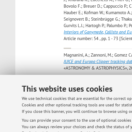
Bovolo F.; Breuer D.; Cappuccio P.; C
Hauber E.; Kofman W.; Kumamoto A.; La
Seignovert B.; Steinbrügge G.; Thakur
Gurvits L.I.; Hartogh P.; Palumbo P.; 
Interiors of Ganymede, Callisto and E
Article number: 54 , pp. 1 - 73 [Scient
Magnanini, A.; Zannoni, M.; Gomez Casaju
JUICE and Europa Clipper tracking da
«ASTRONOMY & ASTROPHYSICS», 2024, 6
Gutierrez G.; Riccobono D.; Bruno E.; 
This website uses cookies
G.; Provinciali L.; Pirrotta S.; Amoros
Zannoni M.
,
LICIACube: Mission Outco
We use technical cookies that are essential for the correct o
Conference Proceedings, IEEE Comput
Cookies and other optional tracking tools are used for statist
2024, Big Sky (USA), 2024) [Contrib
If you close this banner, you will continue to browse using on
You can provide your consent to the use of optional cookies b
You can always review your choices and check the status of y