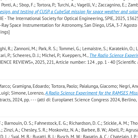
; Ponti, A.; Sbop, F.; Tortora, P.; Turchi, A.; Vagelli, V.; Zaccagnino, E.; Zamb
esign, and testing of CUSP, a CubeSat mission for space weather and solar 
PIE - The International Society for Optical Engineering, SPIE, 2025, 13625
ma-Ray Space Instrumentation for Astronomy, San Diego, USA, 3-7 Agosto
ings]
hi, R.; Zannoni, M.; Park, R. S.; Tommei, G.; Lemaistre, S.; Karatekin, O.; La
ari, P.; Scheeres, D. J.; Michel, P.; Kueppers, M.
,
The Radio Science Exper
ENCE REVIEWS», 2025, 221, Article number: 124 , pp. 1 - 40 [Scientific a
arco; Gramigna, Edoardo; Tortora, Paolo; Paialunga, Giacomo; Negri, An
 Luigi; Simone, Lorenzo
,
A Radio Science Experiment for the RAMSES Miss
tracts, 2024, pp. - - - (atti di: Europlanet Science Congress 2024, Berlino,
F.; Barnouin, O. S.; Fahnestock, E. G.; Richardson, D. C.; Stickle, A. M.; Th
E.; Zinzi, A.; Chesley, S. R.; Moskovitz, N. A.; Barbee, B. W.; Abell, P.; Agrusa
D. L.; Syal, M. B.; Buratti, B. J.; Busch, M. W.; Bagatin, A. C.; Chatelain, J. P