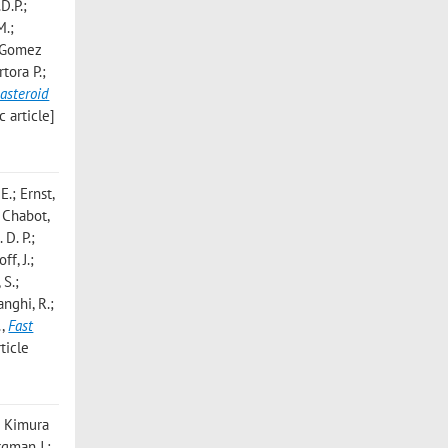
D.P.;
M.;
.; Gomez
tora P.;
asteroid
 article]
E.; Ernst,
; Chabot,
 D. P.;
ff, J.;
 S.;
anghi, R.;
.
,
Fast
ticle
.; Kimura
rgman J.;