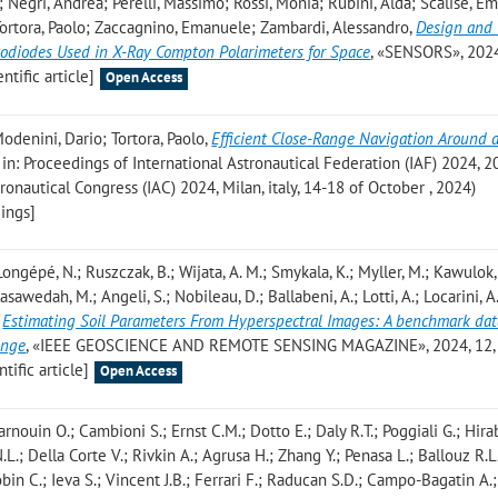
a; Negri, Andrea; Perelli, Massimo; Rossi, Monia; Rubini, Alda; Scalise, E
 Tortora, Paolo; Zaccagnino, Emanuele; Zambardi, Alessandro
,
Design and 
todiodes Used in X-Ray Compton Polarimeters for Space
, «SENSORS», 2024
ntific article]
Open Access
odenini, Dario; Tortora, Paolo
,
Efficient Close-Range Navigation Around
, in: Proceedings of International Astronautical Federation (IAF) 2024, 2
tronautical Congress (IAC) 2024, Milan, italy, 14-18 of October , 2024)
ings]
 Longépé, N.; Ruszczak, B.; Wijata, A. M.; Smykala, K.; Myller, M.; Kawulok,
lasawedah, M.; Angeli, S.; Nobileau, D.; Ballabeni, A.; Lotti, A.; Locarini, A.
,
Estimating Soil Parameters From Hyperspectral Images: A benchmark dat
enge
, «IEEE GEOSCIENCE AND REMOTE SENSING MAGAZINE», 2024, 12, 
tific article]
Open Access
Barnouin O.; Cambioni S.; Ernst C.M.; Dotto E.; Daly R.T.; Poggiali G.; Hir
L.; Della Corte V.; Rivkin A.; Agrusa H.; Zhang Y.; Penasa L.; Ballouz R.L
bin C.; Ieva S.; Vincent J.B.; Ferrari F.; Raducan S.D.; Campo-Bagatin A.;