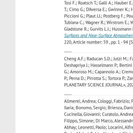
Tosi F.; Roatsch T.; Galli A.; Hauber E
T.; Cimo G.; D'Aversa E.; Gwinner K.; 
Piccioni G.; Plaut J.J.; Postberg F.; P
Tubiana C.; Wagner R.; Wirstrom E.; 
Gladstone R.; Gurvits L.I.; Hussmann H
Surfaces and Near-Surface Atmosphere
220, Article number: 59 , pp. 1 - 94 [S
Cheng A.F.; Raducan S.D.; Jutzi M.; Fa
Deshapriya J.; Hasselmann P.; Bertini I
G.; Amoroso M.; Capannolo A.; Cremon
P.; Perna D.; Pirrotta S.; Tortora P.; Z
PLANETARY SCIENCE JOURNAL», 2024, 5,
Alimenti, Andrea; Cologgi, Fabrizio; F
Ilaria; Bonomo, Sergio; Brienza, Dani
Cucinella, Giovanni; Curatolo, Andrea
Filippo, Simone; Di Marco, Alessandr
Abhay; Leonetti, Paolo; Locarini, Alf