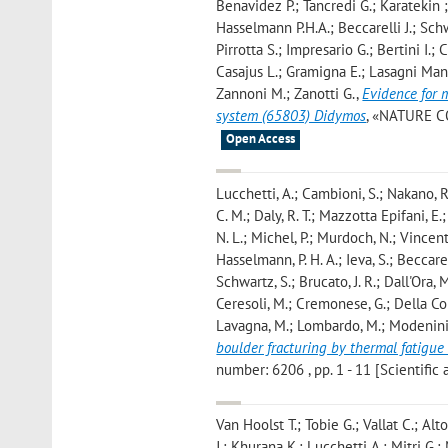
Benavidez P.; Tancredi G.; Karatekin 
Hasselmann P.H.A.; Beccarelli J.; Schw
Pirrotta S.; Impresario G.; Bertini I.
Casajus L.; Gramigna E.; Lasagni Man
Zannoni M.; Zanotti G.
,
Evidence for 
system (65803) Didymos
, «NATURE CO
Open Access
Lucchetti, A.; Cambioni, S.; Nakano, R.;
C. M.; Daly, R. T.; Mazzotta Epifani, E.
N. L.; Michel, P.; Murdoch, N.; Vincent, 
Hasselmann, P. H. A.; Ieva, S.; Beccarelli
Schwartz, S.; Brucato, J. R.; Dall'Ora, 
Ceresoli, M.; Cremonese, G.; Della Cor
Lavagna, M.; Lombardo, M.; Modenini, D.
boulder fracturing by thermal fatigue
number: 6206 , pp. 1 - 11 [Scientific a
Van Hoolst T.; Tobie G.; Vallat C.; Al
J.; Khurana K.; Lucchetti A.; Mitri G.