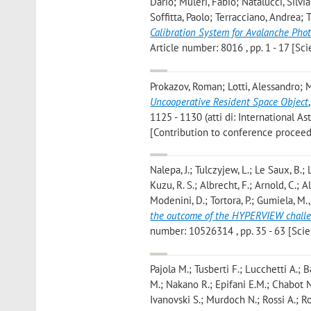
Dario; Muleri, Fabio; Natalucci, Silvi
Soffitta, Paolo; Terracciano, Andrea;
Calibration System for Avalanche Pho
Article number: 8016 , pp. 1 - 17 [Scie
Prokazov, Roman; Lotti, Alessandro; M
Uncooperative Resident Space Object
1125 - 1130 (atti di: International As
[Contribution to conference proceed
Nalepa, J.; Tulczyjew, L.; Le Saux, B.;
Kuzu, R. S.; Albrecht, F.; Arnold, C.; A
Modenini, D.; Tortora, P.; Gumiela, M.
the outcome of the HYPERVIEW chall
number: 10526314 , pp. 35 - 63 [Scien
Pajola M.; Tusberti F.; Lucchetti A.; 
M.; Nakano R.; Epifani E.M.; Chabot N.
Ivanovski S.; Murdoch N.; Rossi A.; Ro