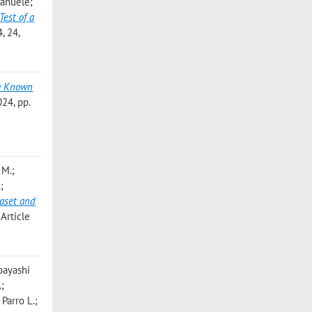
manuele;
Test of a
, 24,
 a Known
024, pp.
 M.;
;
aset and
Article
abayashi
.;
 Parro L.;