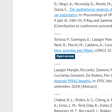
D.; Negri, A.; Pecorella, D.; Perelli, M.
Zazza, C.
,
The multiphysics analysis, d
ray polarimetry
, in: Proceedings of S
9 (atti di: 24th UV, X-Ray, and Gam
[Contribution to conference proceed
Tortora, P.; Gramigna, E.; Lasagni Mang
Paoli, R.; Mochi, M.; Caldiero, A.; Conc
Hera, Juventas and Milani
, «SPACE SCI
Open Access
Lasagni Manghi, Riccardo; Zannoni, M
Cucinella, Giovanni; De Rubeis, Pier
Asteroid 99942 Apophis
, in: EPSC Abs
settembre 2024) [Abstract]
Chabot, N. L.; Rivkin, A. S.; Cheng, A. 
A.; Ernst, C. M.; Terik Daly, R.; Dotto, 
Bannister, M. T.; Beccarelli, J.; Bekker, 