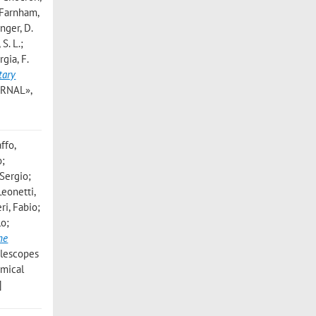
; Farnham,
inger, D.
S. L.;
gia, F.
tary
URNAL»,
ffo,
o;
 Sergio;
Leonetti,
ri, Fabio;
lo;
he
elescopes
omical
]