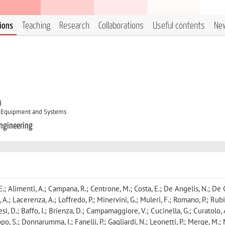
tions
Teaching
Research
Collaborations
Useful contents
Ne
g
e Equipment and Systems
Engineering
E.; Alimenti, A.; Campana, R.; Centrone, M.; Costa, E.; De Angelis, N.; De 
 A.; Lacerenza, A.; Loffredo, P.; Minervini, G.; Muleri, F.; Romano, P.; Rubin
banesi, D.; Baffo, I.; Brienza, D.; Campamaggiore, V.; Cucinella, G.; Curatolo,
ilippo, S.; Donnarumma, I.; Fanelli, P.; Gagliardi, N.; Leonetti, P.; Merge, M.