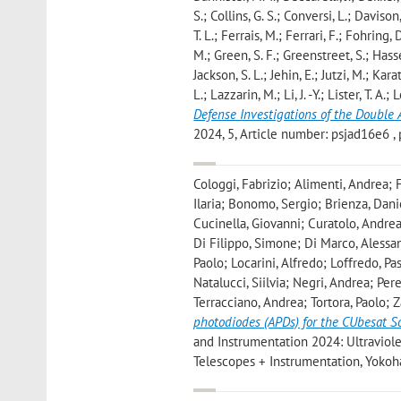
S.; Collins, G. S.; Conversi, L.; Daviso
T. L.; Ferrais, M.; Ferrari, F.; Fohring
M.; Green, S. F.; Greenstreet, S.; Hasse
Jackson, S. L.; Jehin, E.; Jutzi, M.; K
L.; Lazzarin, M.; Li, J. -Y.; Lister, T. A.
Defense Investigations of the Double 
2024, 5, Article number: psjad16e6 , pp
Cologgi, Fabrizio; Alimenti, Andrea; F
Ilaria; Bonomo, Sergio; Brienza, Dani
Cucinella, Giovanni; Curatolo, Andrea
Di Filippo, Simone; Di Marco, Alessa
Paolo; Locarini, Alfredo; Loffredo, P
Natalucci, Siilvia; Negri, Andrea; Per
Terracciano, Andrea; Tortora, Paolo;
photodiodes (APDs) for the CUbesat S
and Instrumentation 2024: Ultraviole
Telescopes + Instrumentation, Yokoh