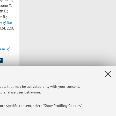
aana Y.;
th L.;
e R.;
n of the
24, 220,
ysis of
s
.; Saita
ortora P.;
ace
tools that may be activated only with your consent.
 AERO
 to analyse user behaviour.
re specific consent, select “Show Profiling Cookies”.