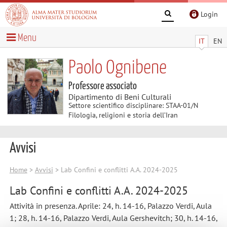
Login
Menu
IT
EN
Paolo Ognibene
Professore associato
Dipartimento di Beni Culturali
Settore scientifico disciplinare: STAA-01/N
Filologia, religioni e storia dell’Iran
Avvisi
Home
>
Avvisi
> Lab Confini e conflitti A.A. 2024-2025
Lab Confini e conflitti A.A. 2024-2025
Attività in presenza. Aprile: 24, h. 14-16, Palazzo Verdi, Aula
1; 28, h. 14-16, Palazzo Verdi, Aula Gershevitch; 30, h. 14-16,