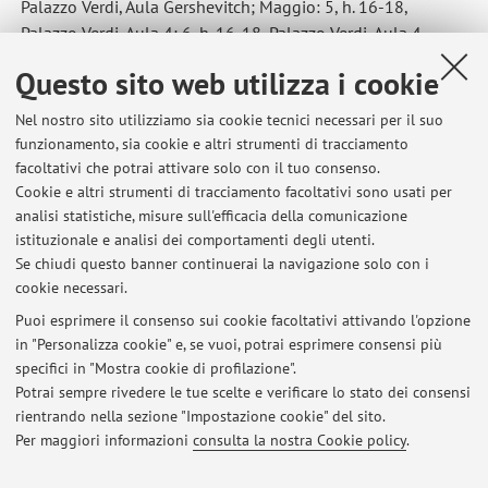
Palazzo Verdi, Aula Gershevitch; Maggio: 5, h. 16-18,
Palazzo Verdi, Aula 4; 6, h. 16-18, Palazzo Verdi, Aula 4.
Pubblicato il: 10 aprile 2025
Questo sito web utilizza i cookie
Nel nostro sito utilizziamo sia cookie tecnici necessari per il suo
funzionamento, sia cookie e altri strumenti di tracciamento
facoltativi che potrai attivare solo con il tuo consenso.
Ultimi avvisi
Cookie e altri strumenti di tracciamento facoltativi sono usati per
analisi statistiche, misure sull'efficacia della comunicazione
Lab Confini e conflitti A.A. 2025-2026
istituzionale e analisi dei comportamenti degli utenti.
Pubblicato il: 06 marzo 2026
Se chiudi questo banner continuerai la navigazione solo con i
cookie necessari.
Lab Popoli e culture del Caucaso A.A. 2025-2026 Cambio aula primo
giorno
Puoi esprimere il consenso sui cookie facoltativi attivando l'opzione
Pubblicato il: 21 febbraio 2026
in "Personalizza cookie" e, se vuoi, potrai esprimere consensi più
specifici in "Mostra cookie di profilazione".
Lab Popoli e culture del Caucaso A.A. 2025-2026
Potrai sempre rivedere le tue scelte e verificare lo stato dei consensi
Pubblicato il: 16 febbraio 2026
rientrando nella sezione "Impostazione cookie" del sito.
Per maggiori informazioni
consulta la nostra Cookie policy
.
Tutti gli avvisi