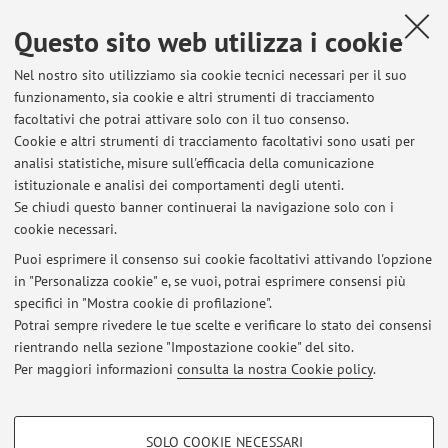
Questo sito web utilizza i cookie
Nel nostro sito utilizziamo sia cookie tecnici necessari per il suo
Ultimi avvisi
funzionamento, sia cookie e altri strumenti di tracciamento
facoltativi che potrai attivare solo con il tuo consenso.
Appelli d'esame
Cookie e altri strumenti di tracciamento facoltativi sono usati per
Pubblicato il: 12 dicembre 2025
analisi statistiche, misure sull'efficacia della comunicazione
istituzionale e analisi dei comportamenti degli utenti.
Implementazione formativa, promozionale e conoscitiva dell’attività
Se chiudi questo banner continuerai la navigazione solo con i
fisica, delle barriere al suo svolgimento, e dell’attitudine al
cookie necessari.
cambiamento, nelle persone dismetaboliche afferenti alle
Diabetologie dell’AUSL Romagna
Puoi esprimere il consenso sui cookie facoltativi attivando l'opzione
Pubblicato il: 21 aprile 2024
in "Personalizza cookie" e, se vuoi, potrai esprimere consensi più
specifici in "Mostra cookie di profilazione".
indagine attività motoria e barriere al suo svolgimento
Potrai sempre rivedere le tue scelte e verificare lo stato dei consensi
Pubblicato il: 01 giugno 2023
rientrando nella sezione "Impostazione cookie" del sito.
Per maggiori informazioni
consulta la nostra Cookie policy
.
Tutti gli avvisi
COOKIE DI PROFILAZIONE - FACOLTATIVI
SOLO COOKIE NECESSARI