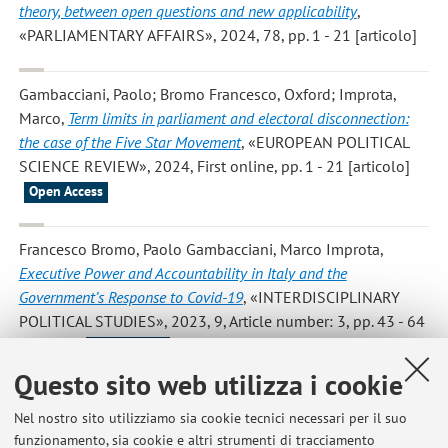
theory, between open questions and new applicability
,
«PARLIAMENTARY AFFAIRS», 2024, 78, pp. 1 - 21 [articolo]
Gambacciani, Paolo; Bromo Francesco, Oxford; Improta,
Marco
,
Term limits in parliament and electoral disconnection:
the case of the Five Star Movement
, «EUROPEAN POLITICAL
SCIENCE REVIEW», 2024, First online, pp. 1 - 21 [articolo]
Open Access
Francesco Bromo, Paolo Gambacciani, Marco Improta
,
Executive Power and Accountability in Italy and the
Government’s Response to Covid-19
, «INTERDISCIPLINARY
POLITICAL STUDIES», 2023, 9, Article number: 3, pp. 43 - 64
[articolo]
Open Access
Questo sito web utilizza i cookie
Gambacciani Paolo
,
Is the Italian case exceptional or common?
Nel nostro sito utilizziamo sia cookie tecnici necessari per il suo
COVID management and the Parliament- Government
funzionamento, sia cookie e altri strumenti di tracciamento