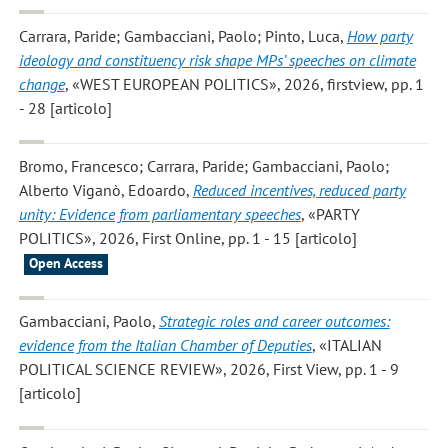
Carrara, Paride; Gambacciani, Paolo; Pinto, Luca
,
How party
ideology and constituency risk shape MPs’ speeches on climate
change
, «WEST EUROPEAN POLITICS», 2026, firstview, pp. 1
- 28 [articolo]
Bromo, Francesco; Carrara, Paride; Gambacciani, Paolo;
Alberto Viganò, Edoardo
,
Reduced incentives, reduced party
unity: Evidence from parliamentary speeches
, «PARTY
POLITICS», 2026, First Online, pp. 1 - 15 [articolo]
Open Access
Gambacciani, Paolo
,
Strategic roles and career outcomes:
evidence from the Italian Chamber of Deputies
, «ITALIAN
POLITICAL SCIENCE REVIEW», 2026, First View, pp. 1 - 9
[articolo]