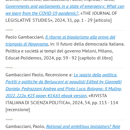
Governments and parliaments in a state of emergency: What can
we learn from the COVID-19 pandemic?
, «THE JOURNAL OF
LEGISLATIVE STUDIES», 2024, 31, pp. 1 - 29 [articolo]
Paolo Gambacciani
,
Il ritorno al bipolarismo alla prova del
triangolo di Nagayama
, in: Il futuro della democrazia italiana.
Politica e società ai tempi del governo Meloni, Milano,
Educat-Polidemos, 2024, pp. 59 - 92 [capitolo di libro]
Gambacciani Paolo
, Recensione a:
Lo spazio della politica.
Partiti e politiche da Berlusconi ai populisti Edited by Giannetti
Daniela, Pedrazzani Andrea and Pinto Luca. Bologna: Il Mulino,
2022. 222p. €23 paper, €14.65 ebook version
, «RIVISTA
ITALIANA DI SCIENZA POLITICA», 2024, 54, pp. 113 - 114
[recensione]
Gambacciani, Paolo
,
Rational and ambitious legislators? Role