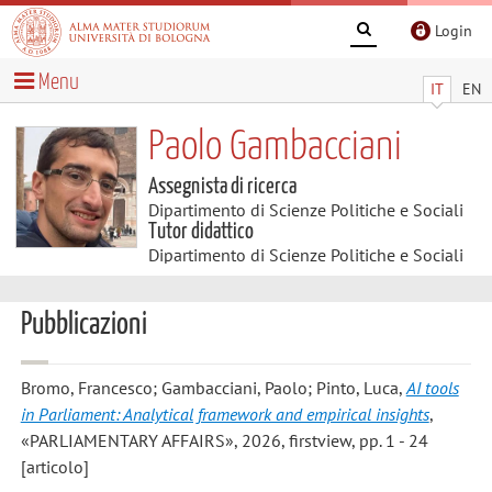
Login
Menu
IT
EN
Paolo Gambacciani
Assegnista di ricerca
Dipartimento di Scienze Politiche e Sociali
Tutor didattico
Dipartimento di Scienze Politiche e Sociali
Pubblicazioni
Bromo, Francesco; Gambacciani, Paolo; Pinto, Luca
,
AI tools
in Parliament: Analytical framework and empirical insights
,
«PARLIAMENTARY AFFAIRS», 2026, firstview, pp. 1 - 24
[articolo]