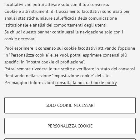
relationship in Italy, England, France, and Germany
, in: State of
facoltativi che potrai attivare solo con il tuo consenso.
Emergency: Italian democracy in times of pandemic, Milano,
Cookie e altri strumenti di tracciamento facoltativi sono usati per
Educat-Polidemos, 2022, pp. 99 - 122 [capitolo di libro]
analisi statistiche, misure sull'efficacia della comunicazione
istituzionale e analisi dei comportamenti degli utenti.
Se chiudi questo banner continuerai la navigazione solo con i
cookie necessari.
Puoi esprimere il consenso sui cookie facoltativi attivando l'opzione
in "Personalizza cookie" e, se vuoi, potrai esprimere consensi più
Ultimi avvisi
specifici in "Mostra cookie di profilazione".
Potrai sempre rivedere le tue scelte e verificare lo stato dei consensi
Al momento non sono presenti avvisi.
rientrando nella sezione "Impostazione cookie" del sito.
Per maggiori informazioni
consulta la nostra Cookie policy
.
COOKIE DI PROFILAZIONE - FACOLTATIVI
SOLO COOKIE NECESSARI
Si tratta di cookie utilizzati per analizzare le caratteristiche della navigazione
Area riservata
degli utenti, creare profili in base al loro comportamento sul sito, per analisi
Accedi tramite
login
per gestire tutti i contenuti del sito.
di marketing.
PERSONALIZZA COOKIE
Mostra cookie di profilazione