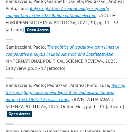
Gambacciani, Paolo; Giannetti, Daniela; Pedrazzani, Andrea;
Pinto, Luca
,
Italy’s right turn. A spatial analysis of party
competition in the 2022 Italian national election
, «SOUTH
EUROPEAN SOCIETY & POLITICS», 2025, 30, pp. 11 - 33
[articolo]
Open Access
Gambacciani, Paolo
,
The politics of legislative term limits: A
comparative analysis in Latin America and Southeast Asia
,
«INTERNATIONAL POLITICAL SCIENCE REVIEW», 2025,
Early view, pp. 1 - 17 [articolo]
Gambacciani, Paolo; Pedrazzani, Andrea; Pinto, Luca
,
Waving
the same flag? Government legislation and obstructionism
during the COVID-19 crisis in Italy
, «RIVISTA ITALIANA DI
SCIENZA POLITICA», 2025, Online First, pp. 1 - 15 [articolo]
Open Access
Bromo, Francesco; Gambacciani, Paolo; Improta, Marco
,