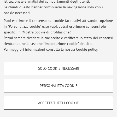
istituzionale e analisi dei comportamenti degli utenti.
Se chiudi questo banner continuerai la navigazione solo con i
© 2026 - ALMA MATER STUDIORUM - Università di Bologna - Via
cookie necessari.
Zamboni, 33 - 40126 Bologna - Partita IVA: 01131710376
Puoi esprimere il consenso sui cookie facoltativi attivando l'opzione
Privacy
|
Note legali
|
Impostazioni Cookie
in "Personalizza cookie" e, se vuoi, potrai esprimere consensi più
specifici in "Mostra cookie di profilazione".
Potrai sempre rivedere le tue scelte e verificare lo stato dei consensi
rientrando nella sezione "Impostazione cookie" del sito.
Per maggiori informazioni
consulta la nostra Cookie policy
.
COOKIE DI PROFILAZIONE - FACOLTATIVI
SOLO COOKIE NECESSARI
Si tratta di cookie utilizzati per analizzare le caratteristiche della navigazione
degli utenti, creare profili in base al loro comportamento sul sito, per analisi
di marketing.
PERSONALIZZA COOKIE
Mostra cookie di profilazione
Google/Youtube Video
COOKIE TECNICI - NECESSARI
ACCETTA TUTTI I COOKIE
Facebook
Si tratta di cookie tecnici utilizzati, a titolo esemplificativo, per il corretto
Vimeo
funzionamento del sito, salvare le preferenze di navigazione, per il