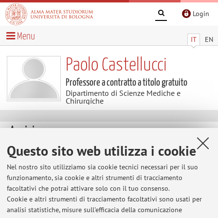
Login
Menu
IT
EN
Paolo Castellucci
Professore a contratto a titolo gratuito
Dipartimento di Scienze Mediche e
Chirurgiche
Avvisi
Questo sito web utilizza i cookie
Al momento non sono presenti avvisi.
Nel nostro sito utilizziamo sia cookie tecnici necessari per il suo
funzionamento, sia cookie e altri strumenti di tracciamento
facoltativi che potrai attivare solo con il tuo consenso.
Area riservata
Cookie e altri strumenti di tracciamento facoltativi sono usati per
Accedi tramite
login
per gestire tutti i contenuti del sito.
analisi statistiche, misure sull'efficacia della comunicazione