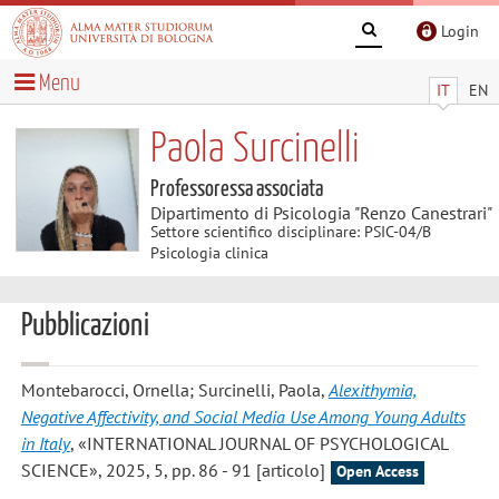
Login
Menu
IT
EN
Paola Surcinelli
Professoressa associata
Dipartimento di Psicologia "Renzo Canestrari"
Settore scientifico disciplinare: PSIC-04/B
Psicologia clinica
Pubblicazioni
Montebarocci, Ornella; Surcinelli, Paola
,
Alexithymia,
Negative Affectivity, and Social Media Use Among Young Adults
in Italy
, «INTERNATIONAL JOURNAL OF PSYCHOLOGICAL
SCIENCE», 2025, 5, pp. 86 - 91 [articolo]
Open Access