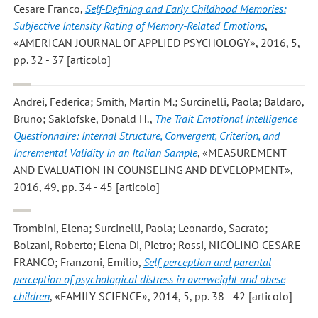
Cesare Franco
,
Self-Defining and Early Childhood Memories:
Subjective Intensity Rating of Memory-Related Emotions
,
«AMERICAN JOURNAL OF APPLIED PSYCHOLOGY», 2016, 5,
pp. 32 - 37 [articolo]
Andrei, Federica; Smith, Martin M.; Surcinelli, Paola; Baldaro,
Bruno; Saklofske, Donald H.
,
The Trait Emotional Intelligence
Questionnaire: Internal Structure, Convergent, Criterion, and
Incremental Validity in an Italian Sample
, «MEASUREMENT
AND EVALUATION IN COUNSELING AND DEVELOPMENT»,
2016, 49, pp. 34 - 45 [articolo]
Trombini, Elena; Surcinelli, Paola; Leonardo, Sacrato;
Bolzani, Roberto; Elena Di, Pietro; Rossi, NICOLINO CESARE
FRANCO; Franzoni, Emilio
,
Self-perception and parental
perception of psychological distress in overweight and obese
children
, «FAMILY SCIENCE», 2014, 5, pp. 38 - 42 [articolo]