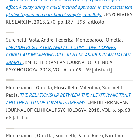
affect: A study using a multi-method approach in the assessment
of alexithymia in a nonclinical sample from Italy
, «PSYCHIATRY
RESEARCH», 2018, 270, pp. 187 - 193 [articolo]
Surcinelli Paola, Andrei Federica, Montebarocci Ornella
,
EMOTION REGULATION AND AFFECTIVE FUNCTIONING:
CORRELATIONS AMONG DIFFERENT MEASURES IN AN ITALIAN
SAMPLE
, «MEDITERRANEAN JOURNAL OF CLINICAL
PSYCHOLOGY», 2018, VOL. 6, pp. 69 - 69 [abstract]
Montebarocci Ornella, Moscatiello Valentina, Surcinelli
Paola
,
THE RELATIONSHIP BETWEEN THE ALEXITHYMIC TRAIT
AND THE ATTITUDE TOWARDS DREAMS
, «MEDITERRANEAN
JOURNAL OF CLINICAL PSYCHOLOGY», 2018, VOL. 6, pp. 68 -
68 [abstract]
Montebarocci, Ornella; Surcinelli, Paola; Rossi, Nicolino