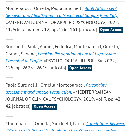
Montebarocci Ornella; Paola Surcinelli
,
Adult Attachment
Behavior and Alexithymia in a Nonclinical Sample from Italy
,
«AMERICAN JOURNAL OF APPLIED PSYCHOLOGY», 2022,
11, Article number: 12, pp. 156 - 161 [articolo]
Open Access
Surcinelli, Paola; Andrei, Federica; Montebarocci, Ornella;
Grandi, Silvana
,
Emotion Recognition of Facial Expressions
Presented in Profile
, «PSYCHOLOGICAL REPORTS», 2022,
125, pp. 2623 - 2635 [articolo]
Open Access
Paola Surcinelli - Ornella Montebarocci
,
Personality
assessment and emotion regulation
, «MEDITERRANEAN
JOURNAL OF CLINICAL PSYCHOLOGY», 2019, vol. 7, pp. 42 -
42 [abstract]
Open Access
Montebarocci, Ornella; Surcinelli, Paola
,
Correlations between
TSIA and TAS-20 and their relation to self-reported negative