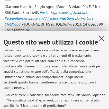
Giacomo Mancini;Sergio Agnoli;Bruno Baldaro;Pio E. Ricci
Bitti;Paola Surcinelli
,
Facial Expressions of Emotions:
Recognition Accuracy and Affective Reactions During Late
Childhood
, «JOURNAL OF PSYCHOLOGY», 2013, 147, pp. 599
- 617 [articolo]
Questo sito web utilizza i cookie
Mancini, G.; Agnoli, S.; Trombini, E.; Baldaro, B.; Surcinelli, P.
,
Predictors of emotional awareness during childhood
,
Nel nostro sito utilizziamo sia cookie tecnici necessari per il suo
funzionamento, sia cookie e altri strumenti di tracciamento
«HEALTH», 2013, 5, pp. 375 - 380 [articolo]
facoltativi che potrai attivare solo con il tuo consenso.
Cookie e altri strumenti di tracciamento facoltativi sono usati per
analisi statistiche, misure sull'efficacia della comunicazione
1
2
3
istituzionale e analisi dei comportamenti degli utenti.
Se chiudi questo banner continuerai la navigazione solo con i
cookie necessari.
Puoi esprimere il consenso sui cookie facoltativi attivando l'opzione
in "Personalizza cookie" e, se vuoi, potrai esprimere consensi più
Ultimi avvisi
specifici in "Mostra cookie di profilazione".