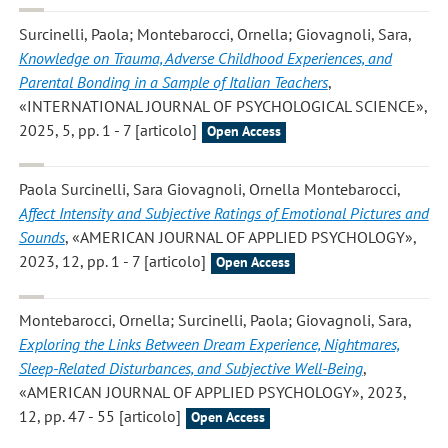
Surcinelli, Paola; Montebarocci, Ornella; Giovagnoli, Sara
,
Knowledge on Trauma, Adverse Childhood Experiences, and
Parental Bonding in a Sample of Italian Teachers
,
«INTERNATIONAL JOURNAL OF PSYCHOLOGICAL SCIENCE»,
2025, 5, pp. 1 - 7 [articolo]
Open Access
Paola Surcinelli, Sara Giovagnoli, Ornella Montebarocci
,
Affect Intensity and Subjective Ratings of Emotional Pictures and
Sounds
, «AMERICAN JOURNAL OF APPLIED PSYCHOLOGY»,
2023, 12, pp. 1 - 7 [articolo]
Open Access
Montebarocci, Ornella; Surcinelli, Paola; Giovagnoli, Sara
,
Exploring the Links Between Dream Experience, Nightmares,
Sleep-Related Disturbances, and Subjective Well-Being
,
«AMERICAN JOURNAL OF APPLIED PSYCHOLOGY», 2023,
12, pp. 47 - 55 [articolo]
Open Access