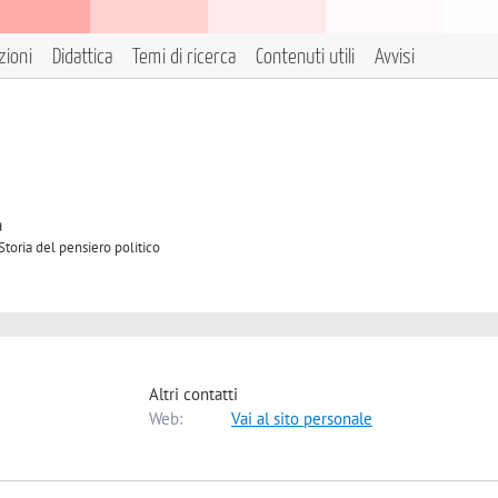
zioni
Didattica
Temi di ricerca
Contenuti utili
Avvisi
à
Storia del pensiero politico
Altri contatti
Web:
Vai al sito personale