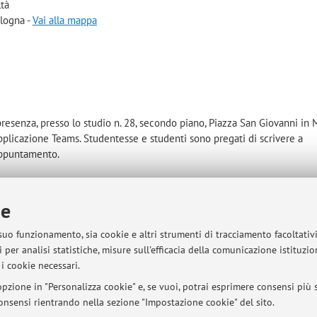
ltà
ologna -
Vai alla mappa
presenza, presso lo studio n. 28, secondo piano, Piazza San Giovanni in 
pplicazione Teams. Studentesse e studenti sono pregati di scrivere a
appuntamento.
ie
sità di Bologna - Via Zamboni, 33 - 40126 Bologna - Partita IVA: 01131710376
 suo funzionamento, sia cookie e altri strumenti di tracciamento facoltativ
 per analisi statistiche, misure sull'efficacia della comunicazione istituzi
i cookie necessari.
pzione in "Personalizza cookie" e, se vuoi, potrai esprimere consensi più sp
 consensi rientrando nella sezione "Impostazione cookie" del sito.