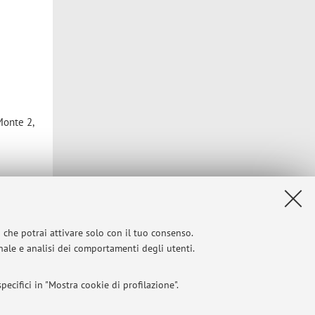
Monte 2,
Privacy
|
Note legali
|
Impostazioni Cookie
i che potrai attivare solo con il tuo consenso.
onale e analisi dei comportamenti degli utenti.
ecifici in "Mostra cookie di profilazione".