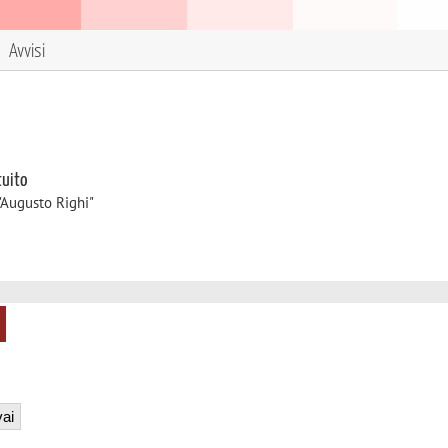
Avvisi
tuito
"Augusto Righi"