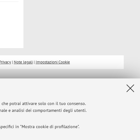
Privacy
|
Note legali
|
Impostazioni Cookie
i che potrai attivare solo con il tuo consenso.
onale e analisi dei comportamenti degli utenti.
ecifici in "Mostra cookie di profilazione".