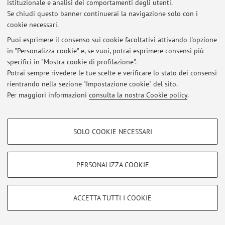
istituzionale e analisi dei comportamenti degli utenti.
Al momento non risultano pubblicati appelli d’esame.
Se chiudi questo banner continuerai la navigazione solo con i
cookie necessari.
Puoi esprimere il consenso sui cookie facoltativi attivando l'opzione
in "Personalizza cookie" e, se vuoi, potrai esprimere consensi più
Ultimi avvisi
specifici in "Mostra cookie di profilazione".
Potrai sempre rivedere le tue scelte e verificare lo stato dei consensi
Al momento non sono presenti avvisi.
rientrando nella sezione "Impostazione cookie" del sito.
Per maggiori informazioni
consulta la nostra Cookie policy
.
COOKIE DI PROFILAZIONE - FACOLTATIVI
SOLO COOKIE NECESSARI
Area riservata
Si tratta di cookie utilizzati per analizzare le caratteristiche della navigazione
Accedi tramite
login
per gestire tutti i contenuti del sito.
degli utenti, creare profili in base al loro comportamento sul sito, per analisi
di marketing.
PERSONALIZZA COOKIE
Mostra cookie di profilazione
© 2026 - ALMA MATER STUDIORUM - Università di Bologna - Via
Google/Youtube Video
Zamboni, 33 - 40126 Bologna - Partita IVA: 01131710376
COOKIE TECNICI - NECESSARI
ACCETTA TUTTI I COOKIE
Privacy
|
Note legali
|
Impostazioni Cookie
Facebook
Si tratta di cookie tecnici utilizzati, a titolo esemplificativo, per il corretto
Vimeo
funzionamento del sito, salvare le preferenze di navigazione, per il