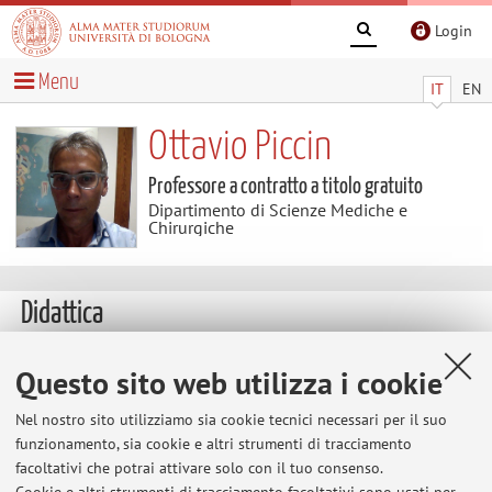
Login
Menu
IT
EN
Ottavio Piccin
Professore a contratto a titolo gratuito
Dipartimento di Scienze Mediche e
Chirurgiche
Didattica
Insegnamenti
Questo sito web utilizza i cookie
Appelli
Nel nostro sito utilizziamo sia cookie tecnici necessari per il suo
d'esame
funzionamento, sia cookie e altri strumenti di tracciamento
Insegnamenti
facoltativi che potrai attivare solo con il tuo consenso.