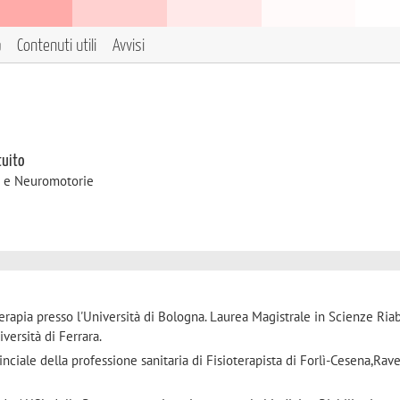
a
Contenuti utili
Avvisi
tuito
e e Neuromotorie
terapia presso l'Università di Bologna. Laurea Magistrale in Scienze Riab
iversità di Ferrara.
vinciale della professione sanitaria di Fisioterapista di Forlì-Cesena,Rav