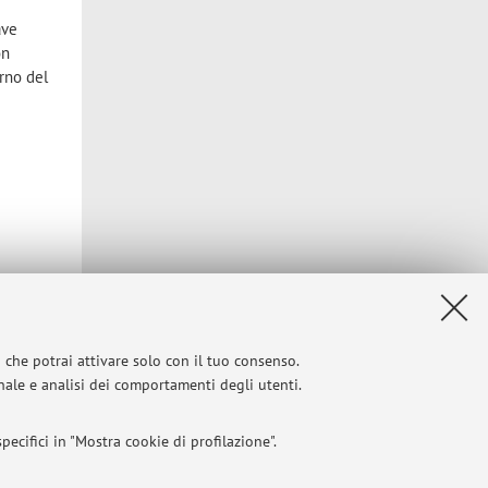
ave
on
erno del
i che potrai attivare solo con il tuo consenso.
onale e analisi dei comportamenti degli utenti.
ecifici in "Mostra cookie di profilazione".