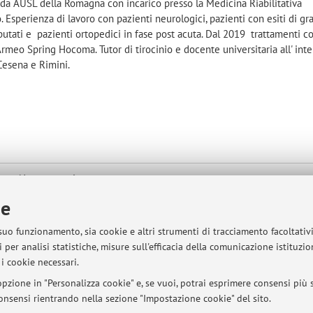
da AUSL della Romagna con incarico presso la Medicina Riabilitativa
 Esperienza di lavoro con pazienti neurologici, pazienti con esiti di gr
putati e pazienti ortopedici in fase post acuta. Dal 2019 trattamenti c
rmeo Spring Hocoma. Tutor di tirocinio e docente universitaria all' int
Cesena e Rimini.
he e Neuromotorie
a mappa
ie
 suo funzionamento, sia cookie e altri strumenti di tracciamento facoltativ
 15:30 su appuntamento previo contatto telefonico o e-mail.
 per analisi statistiche, misure sull'efficacia della comunicazione istituzi
i cookie necessari.
pzione in "Personalizza cookie" e, se vuoi, potrai esprimere consensi più sp
 consensi rientrando nella sezione "Impostazione cookie" del sito.