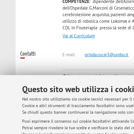
COMPETENZE
: dipendente dell'Azien
dell'Ospedale G.Marconi di Cesenatico.
cerebrolesione acquisita, pazienti am
utilizzo di robotica come Lokomat e A
CDL in Fisoterapia presso la sede di 
Vai al Curriculum
Contatti
E-mail:
orinda.rucaj3@unibo.it
Dipartimento di Scienze Biomedic
Via Massarenti 9, Bologna -
Vai all
Questo sito web utilizza i cook
Nel nostro sito utilizziamo sia cookie tecnici necessari per il
Orario di ricevimento
Dal lunedì al venerdì dalle 8:00 alle
Cookie e altri strumenti di tracciamento facoltativi sono usati
T
elefono : 0547 674834
Se chiudi questo banner continuerai la navigazione solo con 
Puoi esprimere il consenso sui cookie facoltativi attivando l'o
E-Mail: orinda.rucaj3@unibo.it
Potrai sempre rivedere le tue scelte e verificare lo stato dei