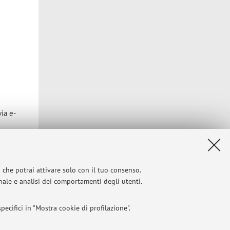
via e-
i che potrai attivare solo con il tuo consenso.
onale e analisi dei comportamenti degli utenti.
Privacy
|
Note legali
|
Impostazioni Cookie
ecifici in "Mostra cookie di profilazione".