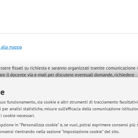
 alla mappa
essere fissati su richiesta e saranno organizzati tramite comunicazione 
ttare il docente via e-mail per discutere eventuali domande, richiedere
uardo ai contenuti del corso o agli incarichi.
ie
 suo funzionamento, sia cookie e altri strumenti di tracciamento facoltativ
 per analisi statistiche, misure sull'efficacia della comunicazione istituzi
sità di Bologna - Via Zamboni, 33 - 40126 Bologna - Partita IVA: 01131710376
i cookie necessari.
pzione in "Personalizza cookie" e, se vuoi, potrai esprimere consensi più sp
 consensi rientrando nella sezione "Impostazione cookie" del sito.