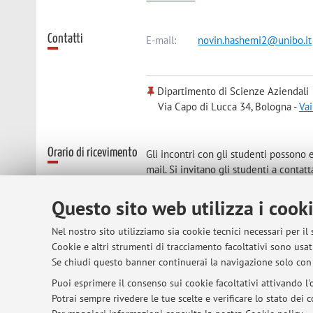
Contatti
E-mail:
novin.hashemi2@unibo.it
Dipartimento di Scienze Aziendali
Via Capo di Lucca 34, Bologna -
Vai
Orario di ricevimento
Gli incontri con gli studenti possono 
mail. Si invitano gli studenti a conta
chiarimenti o supporto individuale rig
Questo sito web utilizza i cook
Nel nostro sito utilizziamo sia cookie tecnici necessari per il
Cookie e altri strumenti di tracciamento facoltativi sono usati
© 2026 - ALMA MATER STUDIORUM - Univer
Se chiudi questo banner continuerai la navigazione solo con 
Puoi esprimere il consenso sui cookie facoltativi attivando l'o
Potrai sempre rivedere le tue scelte e verificare lo stato dei