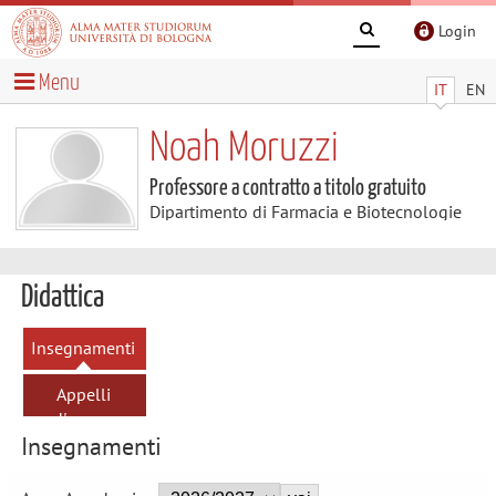
Login
Menu
IT
EN
Noah Moruzzi
Professore a contratto a titolo gratuito
Dipartimento di Farmacia e Biotecnologie
Didattica
Insegnamenti
Appelli
d'esame
Insegnamenti