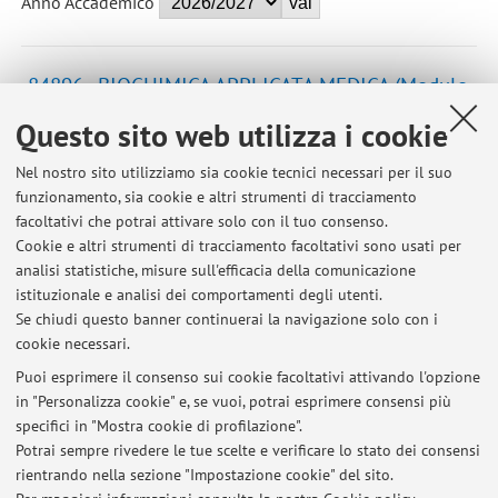
Anno Accademico
84896 - BIOCHIMICA APPLICATA MEDICA (Modulo
2)
Questo sito web utilizza i cookie
Campus:
Bologna
Nel nostro sito utilizziamo sia cookie tecnici necessari per il suo
Corso:
Laurea Magistrale a Ciclo Unico in Farmacia
funzionamento, sia cookie e altri strumenti di tracciamento
Periodo delle lezioni: dal 20 ottobre 2026 al 13
facoltativi che potrai attivare solo con il tuo consenso.
novembre 2026
Cookie e altri strumenti di tracciamento facoltativi sono usati per
analisi statistiche, misure sull'efficacia della comunicazione
Orario delle lezioni
istituzionale e analisi dei comportamenti degli utenti.
Se chiudi questo banner continuerai la navigazione solo con i
cookie necessari.
Puoi esprimere il consenso sui cookie facoltativi attivando l'opzione
in "Personalizza cookie" e, se vuoi, potrai esprimere consensi più
Ultimi avvisi
specifici in "Mostra cookie di profilazione".
Potrai sempre rivedere le tue scelte e verificare lo stato dei consensi
Al momento non sono presenti avvisi.
rientrando nella sezione "Impostazione cookie" del sito.