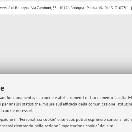
sità di Bologna - Via Zamboni, 33 - 40126 Bologna - Partita IVA: 01131710376
ie
 suo funzionamento, sia cookie e altri strumenti di tracciamento facoltativ
 per analisi statistiche, misure sull'efficacia della comunicazione istituzi
i cookie necessari.
pzione in "Personalizza cookie" e, se vuoi, potrai esprimere consensi più sp
 consensi rientrando nella sezione "Impostazione cookie" del sito.