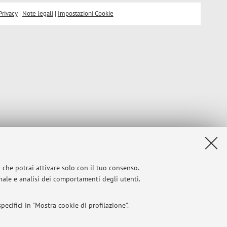
Privacy
|
Note legali
|
Impostazioni Cookie
i che potrai attivare solo con il tuo consenso.
onale e analisi dei comportamenti degli utenti.
ecifici in "Mostra cookie di profilazione".