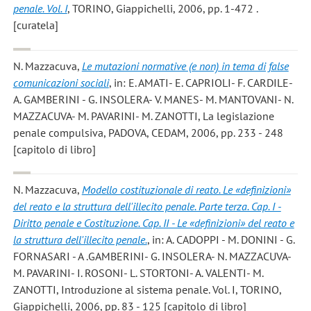
penale. Vol. I
, TORINO, Giappichelli, 2006, pp. 1-472 .
[curatela]
N. Mazzacuva
,
Le mutazioni normative (e non) in tema di false
comunicazioni sociali
, in: E. AMATI- E. CAPRIOLI- F. CARDILE-
A. GAMBERINI - G. INSOLERA- V. MANES- M. MANTOVANI- N.
MAZZACUVA- M. PAVARINI- M. ZANOTTI, La legislazione
penale compulsiva, PADOVA, CEDAM, 2006, pp. 233 - 248
[capitolo di libro]
N. Mazzacuva
,
Modello costituzionale di reato. Le «definizioni»
del reato e la struttura dell'illecito penale. Parte terza. Cap. I -
Diritto penale e Costituzione. Cap. II - Le «definizioni» del reato e
la struttura dell'illecito penale.
, in: A. CADOPPI - M. DONINI - G.
FORNASARI - A .GAMBERINI- G. INSOLERA- N. MAZZACUVA-
M. PAVARINI- I. ROSONI- L. STORTONI- A. VALENTI- M.
ZANOTTI, Introduzione al sistema penale. Vol. I, TORINO,
Giappichelli, 2006, pp. 83 - 125 [capitolo di libro]