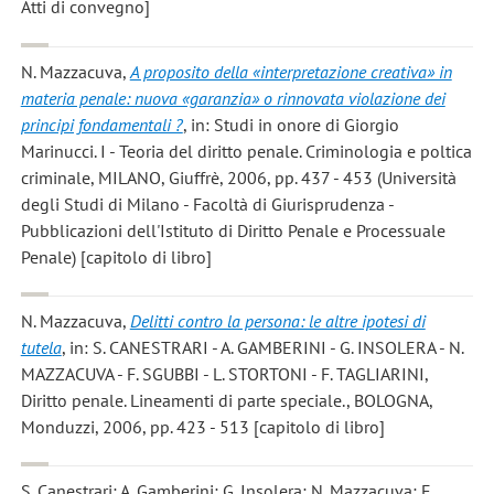
Atti di convegno]
N. Mazzacuva
,
A proposito della «interpretazione creativa» in
materia penale: nuova «garanzia» o rinnovata violazione dei
principi fondamentali ?
, in: Studi in onore di Giorgio
Marinucci. I - Teoria del diritto penale. Criminologia e poltica
criminale, MILANO, Giuffrè, 2006, pp. 437 - 453 (Università
degli Studi di Milano - Facoltà di Giurisprudenza -
Pubblicazioni dell'Istituto di Diritto Penale e Processuale
Penale) [capitolo di libro]
N. Mazzacuva
,
Delitti contro la persona: le altre ipotesi di
tutela
, in: S. CANESTRARI - A. GAMBERINI - G. INSOLERA - N.
MAZZACUVA - F. SGUBBI - L. STORTONI - F. TAGLIARINI,
Diritto penale. Lineamenti di parte speciale., BOLOGNA,
Monduzzi, 2006, pp. 423 - 513 [capitolo di libro]
S. Canestrari; A. Gamberini; G. Insolera; N. Mazzacuva; F.