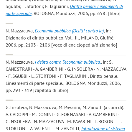
Sgubbi; L. Stortoni; F. Tagliarini
,
Diritto penale. Lineamenti di
parte speciale
, BOLOGNA, Monduzzi, 2006, pp. 658 . [libro]
N. Mazzacuva
,
Economia pubblica (Delitti contro la)
, in:
Dizionario di diritto pubblico. Vol. III., MILANO, Giuffrè,
2006, pp. 2103 - 2106 [voce di enciclopedia/dizionario]
N. Mazzacuva
,
I delitti contro l'economia pubblica.
, in: S.
CANESTRARI - A. GAMBERINI - G. INSOLERA - N. MAZZACUVA
- F. SGUBBI - L. STORTONI - F. TAGLIARINI, Diritto penale.
Lineamenti di parte speciale., BOLOGNA, Monduzzi, 2006,
pp. 293 - 319 [capitolo di libro]
G. Insolera; N. Mazzacuva; M. Pavarini; M. Zanotti
(a cura di):
A. CADOPPI - M. DONINI - G. FORNASARI - A. GAMBERINI -
G.INSOLERA - N. MAZZACUVA - M. PAVARINI - I. ROSONI - L.
STORTONI - A. VALENTI - M. ZANOTTI,
Introduzione al sistema