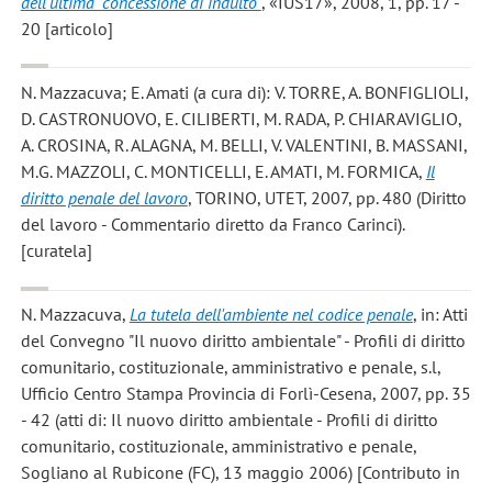
dell'ultima "concessione di indulto"
, «IUS17», 2008, 1, pp. 17 -
20 [articolo]
N. Mazzacuva; E. Amati
(a cura di): V. TORRE, A. BONFIGLIOLI,
D. CASTRONUOVO, E. CILIBERTI, M. RADA, P. CHIARAVIGLIO,
A. CROSINA, R. ALAGNA, M. BELLI, V. VALENTINI, B. MASSANI,
M.G. MAZZOLI, C. MONTICELLI, E. AMATI, M. FORMICA,
Il
diritto penale del lavoro
, TORINO, UTET, 2007, pp. 480 (Diritto
del lavoro - Commentario diretto da Franco Carinci).
[curatela]
N. Mazzacuva
,
La tutela dell'ambiente nel codice penale
, in: Atti
del Convegno "Il nuovo diritto ambientale" - Profili di diritto
comunitario, costituzionale, amministrativo e penale, s.l,
Ufficio Centro Stampa Provincia di Forlì-Cesena, 2007, pp. 35
- 42 (atti di: Il nuovo diritto ambientale - Profili di diritto
comunitario, costituzionale, amministrativo e penale,
Sogliano al Rubicone (FC), 13 maggio 2006) [Contributo in