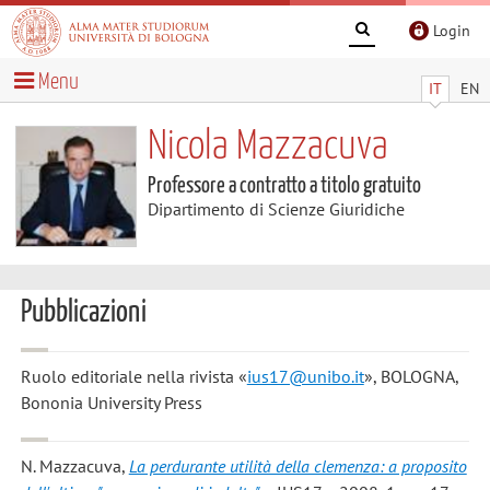
Login
Menu
IT
EN
Nicola Mazzacuva
Professore a contratto a titolo gratuito
Dipartimento di Scienze Giuridiche
Pubblicazioni
Ruolo editoriale nella rivista «
ius17@unibo.it
», BOLOGNA,
Bononia University Press
N. Mazzacuva
,
La perdurante utilità della clemenza: a proposito