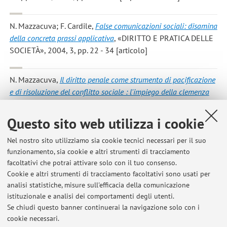
N. Mazzacuva; F. Cardile
,
False comunicazioni sociali: disamina
della concreta prassi applicativa
, «DIRITTO E PRATICA DELLE
SOCIETÀ», 2004, 3, pp. 22 - 34 [articolo]
N. Mazzacuva
,
Il diritto penale come strumento di pacificazione
e di risoluzione del conflitto sociale : l'impiego della clemenza
collettiva
, in: , 2004, 7, pp. 7 - 26 (atti di: Preparar el
posconflicto: problemas sociales y juridicos de la
Questo sito web utilizza i cookie
reconciliacion, Bogotà, 2 settembre 2003) [Contributo in Atti
di convegno]
Nel nostro sito utilizziamo sia cookie tecnici necessari per il suo
funzionamento, sia cookie e altri strumenti di tracciamento
facoltativi che potrai attivare solo con il tuo consenso.
N. Mazzacuva
,
Il falso in bilancio. Casi e problemi.
, PADOVA,
Cookie e altri strumenti di tracciamento facoltativi sono usati per
CEDAM, 2004, pp. 1-299 . [libro]
analisi statistiche, misure sull'efficacia della comunicazione
istituzionale e analisi dei comportamenti degli utenti.
Se chiudi questo banner continuerai la navigazione solo con i
cookie necessari.