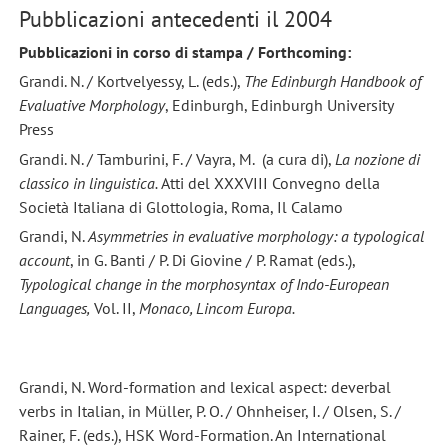
Pubblicazioni antecedenti il 2004
Pubblicazioni in corso di stampa / Forthcoming:
Grandi. N. / Kortvelyessy, L. (eds.),
The Edinburgh Handbook of
Evaluative Morphology
, Edinburgh, Edinburgh University
Press
Grandi. N. / Tamburini, F. / Vayra, M. (a cura di),
La nozione di
classico in linguistica.
Atti del XXXVIII Convegno della
Società Italiana di Glottologia, Roma, Il Calamo
Grandi, N.
Asymmetries in evaluative morphology: a typological
account
, in G. Banti / P. Di Giovine / P. Ramat (eds.),
Typological change in the morphosyntax of Indo-European
Languages,
Vol. II,
Monaco, Lincom Europa.
Grandi, N. Word-formation and lexical aspect: deverbal
verbs in Italian, in Müller, P. O. / Ohnheiser, I. / Olsen, S. /
Rainer, F. (eds.), HSK Word-Formation. An International