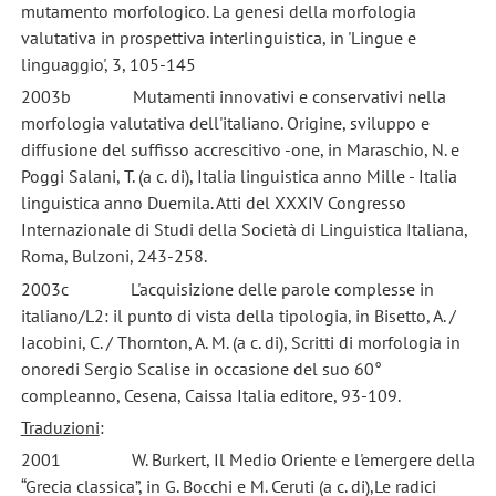
mutamento morfologico. La genesi della morfologia
valutativa in prospettiva interlinguistica, in 'Lingue e
linguaggio', 3, 105-145
2003b Mutamenti innovativi e conservativi nella
morfologia valutativa dell'italiano. Origine, sviluppo e
diffusione del suffisso accrescitivo -one, in Maraschio, N. e
Poggi Salani, T. (a c. di), Italia linguistica anno Mille - Italia
linguistica anno Duemila. Atti del XXXIV Congresso
Internazionale di Studi della Società di Linguistica Italiana,
Roma, Bulzoni, 243-258.
2003c L'acquisizione delle parole complesse in
italiano/L2: il punto di vista della tipologia, in Bisetto, A. /
Iacobini, C. / Thornton, A. M. (a c. di), Scritti di morfologia in
onoredi Sergio Scalise in occasione del suo 60°
compleanno, Cesena, Caissa Italia editore, 93-109.
Traduzioni
:
2001 W. Burkert, Il Medio Oriente e l'emergere della
“Grecia classica”, in G. Bocchi e M. Ceruti (a c. di),Le radici