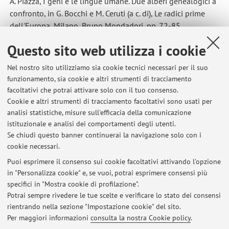
A. Piazza, I geni e le lingue umane. Due alberi genealogici a
confronto, in G. Bocchi e M. Ceruti (a c. di), Le radici prime
dell'Europa, Milano, Bruno Mondadori, pp. 72-85
Questo sito web utilizza i cookie
Nel nostro sito utilizziamo sia cookie tecnici necessari per il suo
funzionamento, sia cookie e altri strumenti di tracciamento
facoltativi che potrai attivare solo con il tuo consenso.
Ultimi avvisi
Cookie e altri strumenti di tracciamento facoltativi sono usati per
analisi statistiche, misure sull'efficacia della comunicazione
Cambiamento di corso (da A-M a N-Z e viceversa) per Linguistica
Generale
istituzionale e analisi dei comportamenti degli utenti.
Se chiudi questo banner continuerai la navigazione solo con i
Pubblicato il: 20 settembre 2023
cookie necessari.
Calendario appelli e richiesta esami fuori appello
Puoi esprimere il consenso sui cookie facoltativi attivando l'opzione
Pubblicato il: 06 giugno 2019
in "Personalizza cookie" e, se vuoi, potrai esprimere consensi più
specifici in "Mostra cookie di profilazione".
Mail a cui non rispondo
Potrai sempre rivedere le tue scelte e verificare lo stato dei consensi
Pubblicato il: 05 gennaio 2012
rientrando nella sezione "Impostazione cookie" del sito.
Per maggiori informazioni
consulta la nostra Cookie policy
.