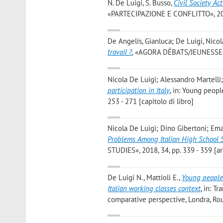
N. De Luigi, S. Busso
,
Civil Society Ac
«PARTECIPAZIONE E CONFLITTO», 2019,
De Angelis, Gianluca; De Luigi, Nicol
travail ?
, «AGORA DÉBATS/JEUNESSE», 
Nicola De Luigi; Alessandro Martelli; 
participation in Italy
, in: Young peopl
253 - 271 [capitolo di libro]
Nicola De Luigi; Dino Gibertoni; Em
Problems Among Italian High School St
STUDIES», 2018, 34, pp. 339 - 359 [ar
De Luigi N., Mattioli E.
,
Young people 
Italian working classes context
, in: T
comparative perspective, Londra, Rout