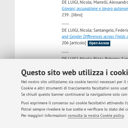
DE LUIGI, Nicola; Martelli, Alessandro; 
Giovani, occupazione e lavoro auton
239 . [libro]
DE LUIGI, Nicola; Santangelo, Federi
and Gender Differences across Fields 
206 [articolo]
Open Access
DE LUIGI, Nicola; Rizza, Roberto; Sa
Italia
, «STATO E MERCATO», 2016, 3, p
Questo sito web utilizza i cook
Mattioli, Elena; DE LUIGI, Nicola
,
Inte
Nel nostro sito utilizziamo sia cookie tecnici necessari per il
independent living in families from w
Cookie e altri strumenti di tracciamento facoltativi sono usati
[articolo]
Se chiudi questo banner continuerai la navigazione solo con 
Puoi esprimere il consenso sui cookie facoltativi attivando l'o
Potrai sempre rivedere le tue scelte e verificare lo stato dei
1
2
3
4
5
Per maggiori informazioni
consulta la nostra Cookie policy
.