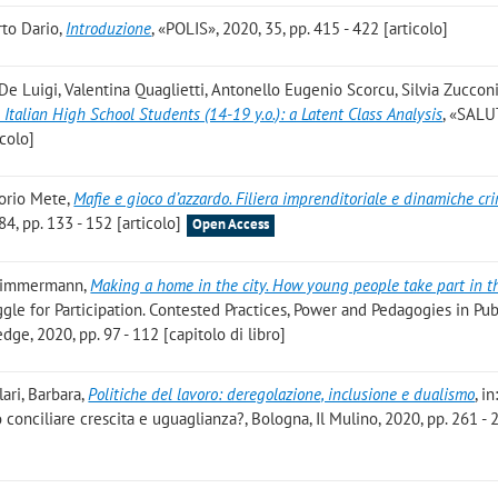
rto Dario
,
Introduzione
, «POLIS», 2020, 35, pp. 415 - 422 [articolo]
De Luigi, Valentina Quaglietti, Antonello Eugenio Scorcu, Silvia Zuccon
Italian High School Students (14-19 y.o.): a Latent Class Analysis
, «SALU
icolo]
torio Mete
,
Mafie e gioco d’azzardo. Filiera imprenditoriale e dinamiche cri
 pp. 133 - 152 [articolo]
Open Access
D. Zimmermann
,
Making a home in the city. How young people take part in t
ggle for Participation. Contested Practices, Power and Pedagogies in Pub
ge, 2020, pp. 97 - 112 [capitolo di libro]
lari, Barbara
,
Politiche del lavoro: deregolazione, inclusione e dualismo
, in
conciliare crescita e uguaglianza?, Bologna, Il Mulino, 2020, pp. 261 - 