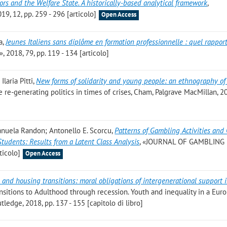
tors and the Welfare State. A historically-based analytical framework
,
 12, pp. 259 - 296 [articolo]
Open Access
a
,
Jeunes Italiens sans diplôme en formation professionnelle : quel rappor
2018, 79, pp. 119 - 134 [articolo]
Ilaria Pitti
,
New forms of solidarity and young people: an ethnography of
e re-generating politics in times of crises, Cham, Palgrave MacMillan, 2
anuela Randon; Antonello E. Scorcu
,
Patterns of Gambling Activities an
udents: Results from a Latent Class Analysis
, «JOURNAL OF GAMBLING
ticolo]
Open Access
and housing transitions: moral obligations of intergenerational support 
ransitions to Adulthood through recession. Youth and inequality in a Eur
ledge, 2018, pp. 137 - 155 [capitolo di libro]