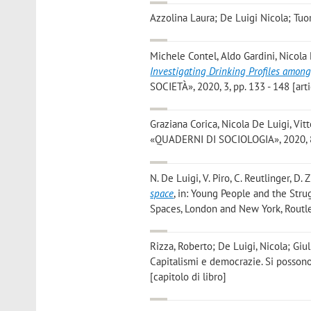
Azzolina Laura; De Luigi Nicola; Tuo
Michele Contel, Aldo Gardini, Nicola 
Investigating Drinking Profiles among 
SOCIETÀ», 2020, 3, pp. 133 - 148 [art
Graziana Corica, Nicola De Luigi, Vit
«QUADERNI DI SOCIOLOGIA», 2020, 84,
N. De Luigi, V. Piro, C. Reutlinger, 
space
, in: Young People and the Stru
Spaces, London and New York, Routled
Rizza, Roberto; De Luigi, Nicola; Giul
Capitalismi e democrazie. Si possono 
[capitolo di libro]