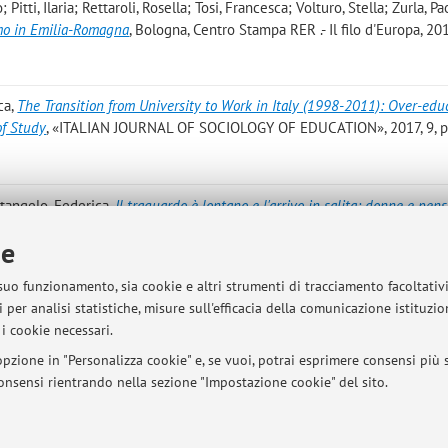
Pitti, Ilaria; Rettaroli, Rosella; Tosi, Francesca; Volturo, Stella; Zurla, Pa
omo in Emilia-Romagna
, Bologna, Centro Stampa RER .- Il filo d'Europa, 201
ca
,
The Transition from University to Work in Italy (1998-2011): Over-edu
of Study
, «ITALIAN JOURNAL OF SOCIOLOGY OF EDUCATION», 2017, 9, pp
ntangelo, Federica
,
Il traguardo è lontano e l'arrivo in salita: donne e pens
p. 451 - 482 [articolo]
ie
rsectionality at work. Reflections from a study on intergenerational negoti
 suo funzionamento, sia cookie e altri strumenti di tracciamento facoltativ
orking classes
, «RASSEGNA ITALIANA DI SOCIOLOGIA», 2016, 3, pp. 481 
 per analisi statistiche, misure sull'efficacia della comunicazione istituzi
i cookie necessari.
pzione in "Personalizza cookie" e, se vuoi, potrai esprimere consensi più sp
 consensi rientrando nella sezione "Impostazione cookie" del sito.