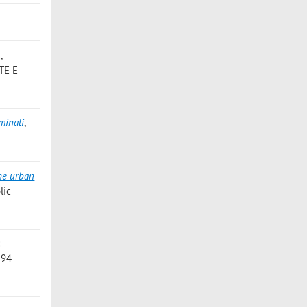
i
,
TE E
minali
,
he urban
lic
:
294