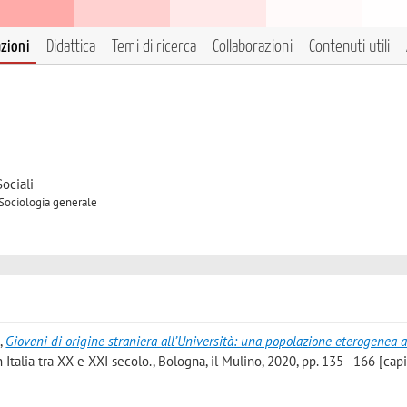
azioni
Didattica
Temi di ricerca
Collaborazioni
Contenuti utili
ociali
 Sociologia generale
i
,
Giovani di origine straniera all’Università: una popolazione eterogenea 
in Italia tra XX e XXI secolo., Bologna, il Mulino, 2020, pp. 135 - 166 [cap