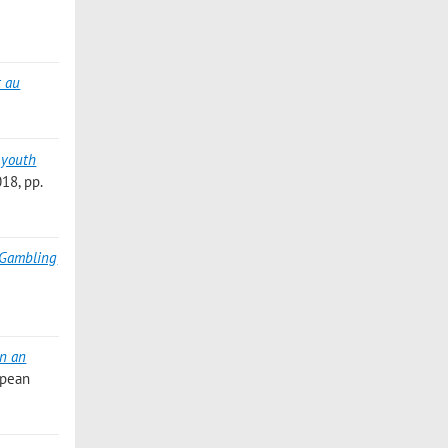
t au
 youth
018, pp.
d Gambling
in an
opean