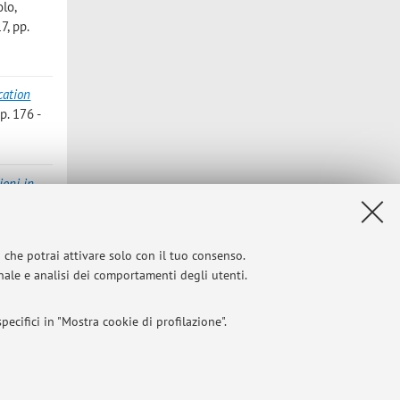
olo
,
7, pp.
cation
. 176 -
ioni in
ation of
i che potrai attivare solo con il tuo consenso.
- 502
onale e analisi dei comportamenti degli utenti.
ecifici in "Mostra cookie di profilazione".