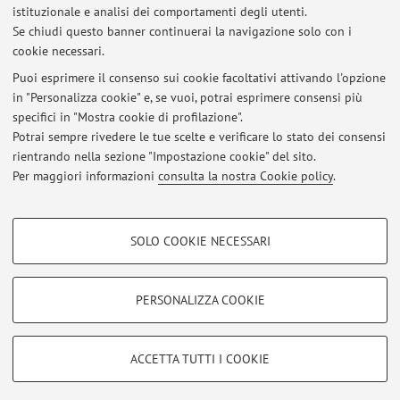
istituzionale e analisi dei comportamenti degli utenti.
Se chiudi questo banner continuerai la navigazione solo con i
Non sono presenti attività didattiche per l'A.A.
2026-2027
.
cookie necessari.
Puoi esprimere il consenso sui cookie facoltativi attivando l'opzione
in "Personalizza cookie" e, se vuoi, potrai esprimere consensi più
Ultimi avvisi
specifici in "Mostra cookie di profilazione".
Potrai sempre rivedere le tue scelte e verificare lo stato dei consensi
Al momento non sono presenti avvisi.
rientrando nella sezione "Impostazione cookie" del sito.
Per maggiori informazioni
consulta la nostra Cookie policy
.
COOKIE DI PROFILAZIONE - FACOLTATIVI
SOLO COOKIE NECESSARI
Si tratta di cookie utilizzati per analizzare le caratteristiche della navigazione
Area riservata
degli utenti, creare profili in base al loro comportamento sul sito, per analisi
Accedi tramite
login
per gestire tutti i contenuti del sito.
di marketing.
PERSONALIZZA COOKIE
Mostra cookie di profilazione
© 2026 - ALMA MATER STUDIORUM - Università di Bologna - Via
Google/Youtube Video
COOKIE TECNICI - NECESSARI
ACCETTA TUTTI I COOKIE
Zamboni, 33 - 40126 Bologna - Partita IVA: 01131710376
Facebook
Privacy
|
Note legali
|
Impostazioni Cookie
Si tratta di cookie tecnici utilizzati, a titolo esemplificativo, per il corretto