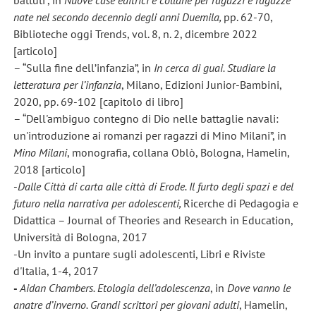
battuti”, in
Nuove case editrici e collane per ragazzi e ragazze
nate nel secondo decennio degli anni Duemila,
pp. 62-70,
Biblioteche oggi Trends, vol. 8, n. 2, dicembre 2022
[articolo]
– “Sulla fine dell’infanzia”, in
In cerca di guai. Studiare la
letteratura per l’infanzia
, Milano, Edizioni Junior-Bambini,
2020, pp. 69-102 [capitolo di libro]
– “Dell'ambiguo contegno di Dio nelle battaglie navali:
un'introduzione ai romanzi per ragazzi di Mino Milani”, in
Mino Milani
, monografia, collana Oblò, Bologna, Hamelin,
2018 [articolo]
-
Dalle Città di carta
alle città di Erode. Il furto degli spazi e del
futuro nella narrativa per adolescenti,
Ricerche di Pedagogia e
Didattica – Journal of Theories and Research in Education,
Università di Bologna, 2017
-Un invito a puntare sugli adolescenti, Libri e Riviste
d'Italia, 1-4, 2017
-
Aidan Chambers. Etologia dell’adolescenza
, in
Dove vanno le
anatre d’inverno. Grandi scrittori per giovani adulti
, Hamelin,