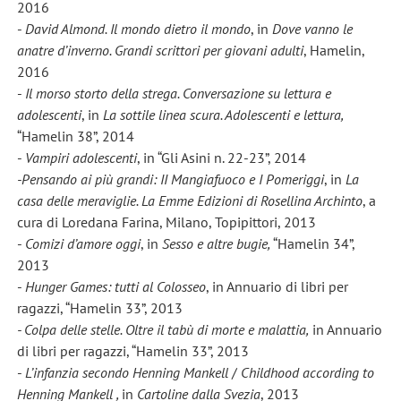
2016
-
David Almond. Il mondo dietro il mondo
, in
Dove vanno le
anatre d’inverno. Grandi scrittori per giovani adulti
, Hamelin,
2016
-
Il morso storto della strega. Conversazione su lettura e
adolescenti
, in
La sottile linea scura. Adolescenti e lettura,
“Hamelin 38”, 2014
-
Vampiri adolescenti
, in “Gli Asini n. 22-23”, 2014
-Pensando ai più grandi: II Mangiafuoco e I Pomeriggi
, in
La
casa delle meraviglie. La Emme Edizioni di Rosellina Archinto
, a
cura di Loredana Farina, Milano, Topipittori, 2013
-
Comizi d’amore oggi
, in
Sesso e altre bugie,
“Hamelin 34”,
2013
-
Hunger Games: tutti al Colosseo
, in Annuario di libri per
ragazzi, “Hamelin 33”, 2013
- Colpa delle stelle. Oltre il tabù di morte e malattia,
in Annuario
di libri per ragazzi, “Hamelin 33”, 2013
-
L’infanzia secondo Henning Mankell
/
Childhood according to
Henning Mankell
,
in
Cartoline dalla Svezia
, 2013