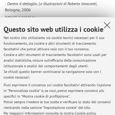
-
Dentro il dettaglio. Le illustrazioni di Roberto Innocenti
,
Bologna, 2006
Articoli e saggi su
- “Hamelin. Storie, figure, pedagogia”, Bologna; “Liber” Libri
Questo sito web utilizza i cookie
per bambini e ragazzi-Idest, Campi Bisenzio; “Sfoglialibro.
Biblioteche oggi”, Milano; “Nuova Rivista Letteraria”,
Nel nostro sito utilizziamo sia cookie tecnici necessari per il suo
Bologna; “Bambini, adolescenti e valore del libro”, Convegni
funzionamento, sia cookie e altri strumenti di tracciamento
e seminari n.17, 2008, Senato della Repubblica; “Lo
facoltativi che potrai attivare solo con il tuo consenso.
Straniero”, Contrasto, Roma; “Il Folletto”
rivista
in lingua
Cookie e altri strumenti di tracciamento facoltativi sono usati per
italiana dell'Istituto svizzero Media e Ragazzi (Ticino e
analisi statistiche, misure sull'efficacia della comunicazione
istituzionale e analisi dei comportamenti degli utenti.
Grigioni); “Gli Asini”, Contrasto, Roma; Enciclopedia dei
Se chiudi questo banner continuerai la navigazione solo con i
Ragazzi, Treccani
cookie necessari.
Puoi esprimere il consenso sui cookie facoltativi attivando l'opzione
in "Personalizza cookie" e, se vuoi, potrai esprimere consensi più
Ultimi avvisi
specifici in "Mostra cookie di profilazione".
Potrai sempre rivedere le tue scelte e verificare lo stato dei consensi
Al momento non sono presenti avvisi.
rientrando nella sezione "Impostazione cookie" del sito.
Per maggiori informazioni
consulta la nostra Cookie policy
.