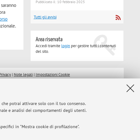
Pubblicato il: 10 febbraio 2025
e saranno
ora
Tutti gli avvisi
orso
uzionale.
Area riservata
Accedi tramite
login
per gestire tutti i contenuti
del sito.
Privacy
|
Note legali
|
Impostazioni Cookie
i che potrai attivare solo con il tuo consenso.
onale e analisi dei comportamenti degli utenti.
ecifici in "Mostra cookie di profilazione".