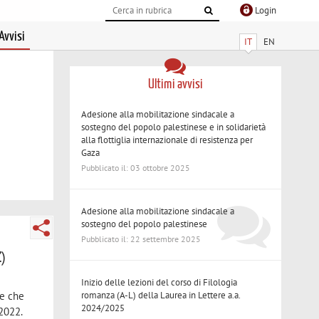
Login
Avvisi
IT
EN
Ultimi avvisi
Adesione alla mobilitazione sindacale a
sostegno del popolo palestinese e in solidarietà
alla flottiglia internazionale di resistenza per
Gaza
Pubblicato il: 03 ottobre 2025
Adesione alla mobilitazione sindacale a
sostegno del popolo palestinese
Pubblicato il: 22 settembre 2025
)
Inizio delle lezioni del corso di Filologia
romanza (A-L) della Laurea in Lettere a.a.
re che
2024/2025
/2022.