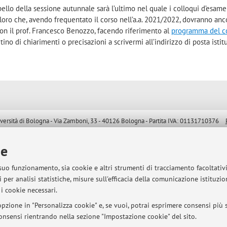
ppello della sessione autunnale sarà l’ultimo nel quale i colloqui d’esam
oloro che, avendo frequentato il corso nell’a.a. 2021/2022, dovranno anc
con il prof. Francesco Benozzo, facendo riferimento al
programma del c
itino di chiarimenti o precisazioni a scrivermi all’indirizzo di posta istit
sità di Bologna - Via Zamboni, 33 - 40126 Bologna - Partita IVA: 01131710376
ie
 suo funzionamento, sia cookie e altri strumenti di tracciamento facoltativ
 per analisi statistiche, misure sull'efficacia della comunicazione istituzi
i cookie necessari.
pzione in "Personalizza cookie" e, se vuoi, potrai esprimere consensi più sp
 consensi rientrando nella sezione "Impostazione cookie" del sito.