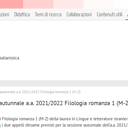
azioni
Didattica
Temi di ricerca
Collaborazioni
Contenuti utili
talianistica
autunnale a.a. 2021/2022 Filologia romanza 1 (M-Z)
autunnale a.a. 2021/2022 Filologia romanza 1 (M-Z
i Filologia romanza 1 (M-Z) della laurea in Lingue e letterature stranie
a
i due appelli d’esame previsti per la sessione autunnale dell’a.a. 2021