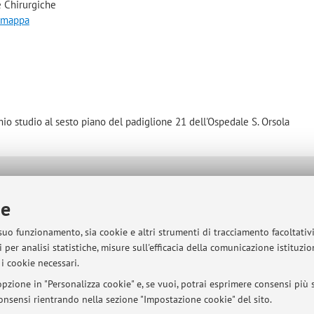
 Chirurgiche
a mappa
 mio studio al sesto piano del padiglione 21 dell'Ospedale S. Orsola
sità di Bologna - Via Zamboni, 33 - 40126 Bologna - Partita IVA: 01131710376
ie
 suo funzionamento, sia cookie e altri strumenti di tracciamento facoltativ
 per analisi statistiche, misure sull'efficacia della comunicazione istituzi
i cookie necessari.
pzione in "Personalizza cookie" e, se vuoi, potrai esprimere consensi più sp
 consensi rientrando nella sezione "Impostazione cookie" del sito.