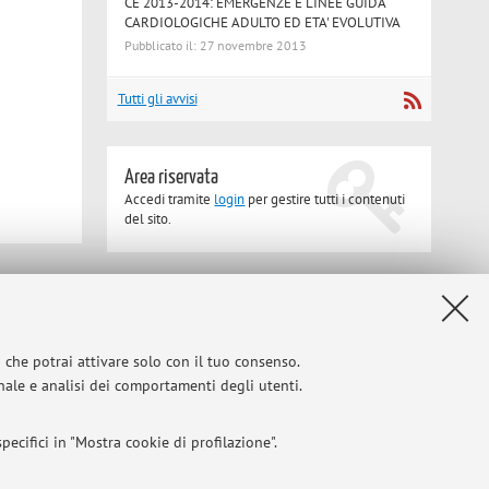
CE 2013-2014: EMERGENZE E LINEE GUIDA
CARDIOLOGICHE ADULTO ED ETA' EVOLUTIVA
Pubblicato il: 27 novembre 2013
Tutti gli avvisi
Area riservata
Accedi tramite
login
per gestire tutti i contenuti
del sito.
Privacy
|
Note legali
|
Impostazioni Cookie
i che potrai attivare solo con il tuo consenso.
onale e analisi dei comportamenti degli utenti.
ecifici in "Mostra cookie di profilazione".