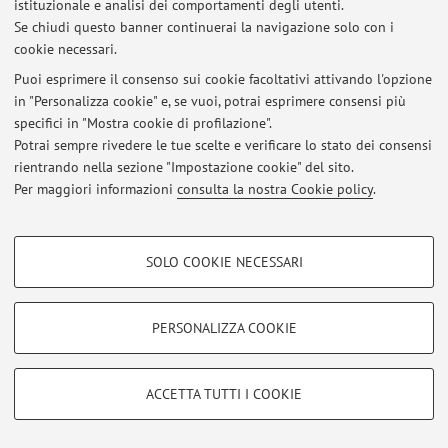
istituzionale e analisi dei comportamenti degli utenti.
Se chiudi questo banner continuerai la navigazione solo con i
cookie necessari.
© 2026 - ALMA MATER STUDIORUM - Università di Bologna - Via
Puoi esprimere il consenso sui cookie facoltativi attivando l'opzione
Zamboni, 33 - 40126 Bologna - Partita IVA: 01131710376
in "Personalizza cookie" e, se vuoi, potrai esprimere consensi più
Privacy
|
Note legali
|
Impostazioni Cookie
specifici in "Mostra cookie di profilazione".
Potrai sempre rivedere le tue scelte e verificare lo stato dei consensi
rientrando nella sezione "Impostazione cookie" del sito.
Per maggiori informazioni
consulta la nostra Cookie policy
.
COOKIE DI PROFILAZIONE - FACOLTATIVI
SOLO COOKIE NECESSARI
Si tratta di cookie utilizzati per analizzare le caratteristiche della navigazione
degli utenti, creare profili in base al loro comportamento sul sito, per analisi
di marketing.
PERSONALIZZA COOKIE
Mostra cookie di profilazione
Google/Youtube Video
COOKIE TECNICI - NECESSARI
ACCETTA TUTTI I COOKIE
Facebook
Si tratta di cookie tecnici utilizzati, a titolo esemplificativo, per il corretto
Vimeo
funzionamento del sito, salvare le preferenze di navigazione, per il