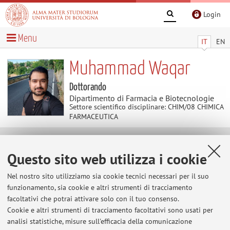
Login
Menu
IT
EN
Muhammad Waqar
Dottorando
Dipartimento di Farmacia e Biotecnologie
Settore scientifico disciplinare: CHIM/08 CHIMICA
FARMACEUTICA
Avvisi
Questo sito web utilizza i cookie
Al momento non sono presenti avvisi.
Nel nostro sito utilizziamo sia cookie tecnici necessari per il suo
funzionamento, sia cookie e altri strumenti di tracciamento
facoltativi che potrai attivare solo con il tuo consenso.
Cookie e altri strumenti di tracciamento facoltativi sono usati per
Area riservata
analisi statistiche, misure sull'efficacia della comunicazione
Accedi tramite
login
per gestire tutti i contenuti del sito.