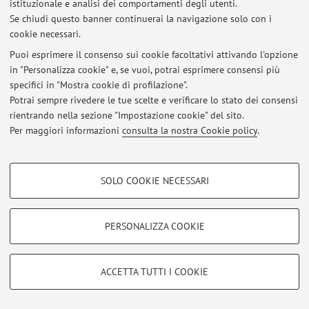
istituzionale e analisi dei comportamenti degli utenti.
Area riservata
Se chiudi questo banner continuerai la navigazione solo con i
Accedi tramite
login
per gestire tutti i contenuti del sito.
cookie necessari.
Puoi esprimere il consenso sui cookie facoltativi attivando l'opzione
in "Personalizza cookie" e, se vuoi, potrai esprimere consensi più
© 2026 - ALMA MATER STUDIORUM - Università di Bologna - Via
Zamboni, 33 - 40126 Bologna - Partita IVA: 01131710376
specifici in "Mostra cookie di profilazione".
Privacy
|
Note legali
|
Impostazioni Cookie
Potrai sempre rivedere le tue scelte e verificare lo stato dei consensi
rientrando nella sezione "Impostazione cookie" del sito.
Per maggiori informazioni
consulta la nostra Cookie policy
.
COOKIE DI PROFILAZIONE - FACOLTATIVI
SOLO COOKIE NECESSARI
Si tratta di cookie utilizzati per analizzare le caratteristiche della navigazione
degli utenti, creare profili in base al loro comportamento sul sito, per analisi
di marketing.
PERSONALIZZA COOKIE
Mostra cookie di profilazione
Google/Youtube Video
COOKIE TECNICI - NECESSARI
ACCETTA TUTTI I COOKIE
Facebook
Si tratta di cookie tecnici utilizzati, a titolo esemplificativo, per il corretto
Vimeo
funzionamento del sito, salvare le preferenze di navigazione, per il