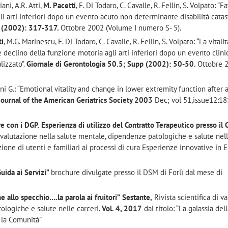
iani, A.R. Atti,
M. Pacetti
, F. Di Todaro, C. Cavalle, R. Fellin, S. Volpato: “Fa
li arti inferiori dopo un evento acuto non determinante disabilità catast
p (2002): 317-317.
Ottobre 2002 (Volume I numero S- 5).
ti
, M.G. Marinescu, F. Di Todaro, C. Cavalle, R. Fellin, S. Volpato: “La vitalit
declino della funzione motoria agli arti inferiori dopo un evento clini
lizzato”.
Giornale di Gerontologia 50.5; Supp (2002): 50-50.
Ottobre 
iani G.: “Emotional vitality and change in lower extremity function after 
ournal of the American Geriatrics Society 2003
Dec; vol 51,issue12:18
e con i DGP. Esperienza di utilizzo del Contratto Terapeutico presso il
di valutazione nella salute mentale, dipendenze patologiche e salute nell
azione di utenti e familiari ai processi di cura Esperienze innovative in 
Guida ai Servizi”
brochure divulgate presso il DSM di Forlì dal mese di
ne allo specchio….la parola ai fruitori”
Sestante,
Rivista scientifica di v
ologiche e salute nelle carceri.
Vol. 4, 2017
dal titolo: “La galassia del
n la Comunità”