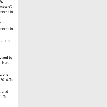
 G.
mpters”.
vances in
”
vances in
 on the
olved by
rch and
azione
 2016. To
ional
 1 To