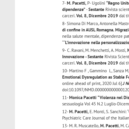
7-
M. Pacetti,
P- Ugolini
“Regno Unit
dipendenze”
-
Sestante
Rivista scien
carceri.
Vol. 8, Dicembre 2019
dal ti
8- Simona Di Marco, Antonella Mastr
di confine in AUSL Romagna. Migrazi
nella salute mentale, dipendenze pat
““
L’innovazione nella personalizzazi
9-
C. Ravani, M. Menchetti, A. Mosti,
M
Innovazione - Sestante
Rivista Scien
carceri.
Vol. 8, Dicembre 2019
dal ti
10- Martino F , Gammino L, Sanza M, 
Emotional Dysregulation as Stable F
online ahead of print, 2020 Jul 6].
J N
doi:10.1097/NMD.00000000000012
11-
Monica Pacetti
“
Violenza nel Di
sessuologia Vol 45 N.2 Luglio-Dicem
12-
M. Pacetti,
E. Monti, S. Sanchini: 
Psychiatric Care Journal of the Italia
13- M. R. Muscatello,
M. Pacetti
, M. C