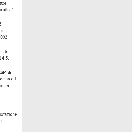
ttori
rofica”.
à
co
2002
acute
14-5.
 CSM di
e carceri.
Emilia
alutazione
la