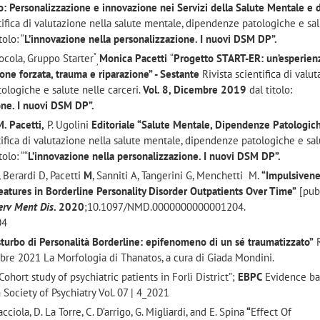
o:
Personalizzazione e innovazione nei Servizi della Salute Mentale e 
tifica di valutazione nella salute mentale, dipendenze patologiche e sa
tolo: “
L’innovazione nella personalizzazione. I nuovi DSM DP”.
*
ocola, Gruppo Starter
Monica Pacetti
“
Progetto START-ER: un’esperienz
,
one forzata, trauma e riparazione” - Sestante
Rivista scientifica di valu
ologiche e salute nelle carceri.
Vol. 8, Dicembre 2019
dal titolo:
one. I nuovi DSM DP”.
. Pacetti,
P. Ugolini
Editoriale “Salute Mentale, Dipendenze Patologic
tifica di valutazione nella salute mentale, dipendenze patologiche e sal
tolo: ““
L’innovazione nella personalizzazione. I nuovi DSM DP”.
Berardi D, Pacetti
M
, Sanniti A, Tangerini G, Menchetti M.
“
Impulsivene
eatures in Borderline Personality Disorder Outpatients Over Time”
[pub
erv Ment Dis
. 2020
;10.1097/NMD.0000000000001204.
04
sturbo di Personalità Borderline: epifenomeno di un sé traumatizzato”
R
bre 2021 La Morfologia di Thanatos, a cura di Giada Mondini.
“Cohort study of psychiatric patients in Forlì District”;
EBPC
Evidence b
n Society of Psychiatry Vol. 07 | 4_2021
acciola, D. La Torre, C. D’arrigo, G. Migliardi, and E. Spina
“
Effect Of