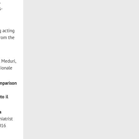
.
s-
ng acting
from the
. Meduri,
zionale
omparison
to il
a
iatrist
016