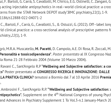
i, F. Bartoli, G. Carrà, S. Cavallotti, M. Chirico, E.G. Ostinelli, C. Zangani, G
 acting injectable antipsychotics in real–world clinical practice: a cros
atterns from the STAR Network DEPOT study”.BMC psychiatry,22(1), 1-9.
0.1186/s12888-022-04071-2
 C., Bartoli, F., Carrà, G., Cavallotti, S., & Ostuzzi, G. (2022). Off–label lo
ld clinical practice: a cross-sectional analysis of prescriptive patterns 
chiatry
,
22
(1), 1-9.
sgrò, M.R.A. Muscatello,
M. Pacetti
, D. Campolo, A.E. Di Rosa, R. Zoccali, M
Personalità e tossicodipendenza”
.
Poster presentato
al IX Congresso Na
logia Roma 21-28 Febbraio 2004 (Volume 10 Marzo 2004).
, Ravani C., Sant’Angelo R.P “
Wellbeing and Subjective satisfaction: a c
cs”
Poster presentato al
CONGRESSO RICERCA E INNOVAZIONE: DALLE
LA PRATICA CLINICA?
tenutosi a Bormio dal 7 al 10 Aprile 2016
Premia
o
.
, Ambrosini F., Sant’Angelo R.P.
“Wellbeing and Subjective satisfaction: 
th
tipsychotics”.
Supplement on the 4
National Congress of young Psych
and Advances in Psychiatry Supplement 1 To Vol.3-n.1 January-March 2