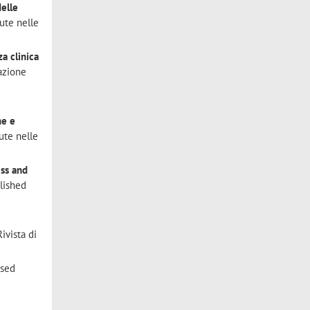
delle
lute nelle
a clinica
tazione
he e
ute nelle
ss and
lished
ivista di
ased