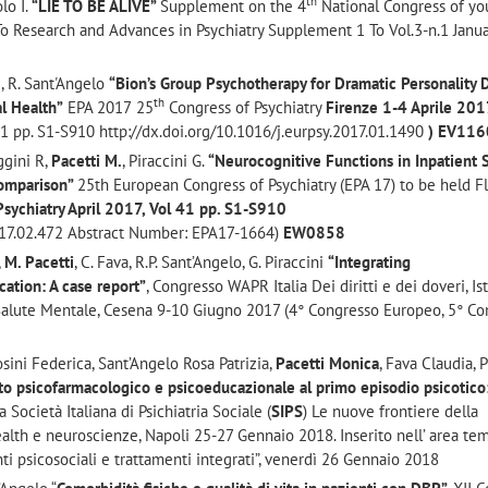
th
olo I.
“LIE TO BE ALIVE”
Supplement on the 4
National Congress of y
To Research and Advances in Psychiatry Supplement 1 To Vol.3-n.1 Janu
i, R. Sant'Angelo
“Bion’s Group Psychotherapy for Dramatic Personality D
th
al Health”
EPA 2017
25
Congress of Psychiatry
Firenze 1-4 Aprile 20
41 pp. S1-S910
http://dx.doi.org/10.1016/j.eurpsy.2017.01.1490
) EV116
ggini R,
Pacetti M.
, Piraccini G.
“Neurocognitive Functions in Inpatient 
Comparison”
25th European Congress of Psychiatry (EPA 17) to be held F
sychiatry April 2017, Vol 41 pp. S1-S910
2017.02.472 Abstract Number: EPA17-1664)
EW0858
,
M. Pacetti
, C. Fava, R.P. Sant’Angelo, G. Piraccini
“Integrating
tion: A case report”
, Congresso WAPR Italia Dei diritti e dei doveri, Ist
a Salute Mentale, Cesena 9-10 Giugno 2017 (4° Congresso Europeo, 5° C
rosini Federica, Sant’Angelo Rosa Patrizia,
Pacetti Monica
, Fava Claudia, P
to psicofarmacologico e psicoeducazionale al primo episodio psicotico
 Società Italiana di Psichiatria Sociale (
SIPS
) Le nuove frontiere della
 health e neuroscienze, Napoli 25-27 Gennaio 2018. Inserito nell’ area te
ti psicosociali e trattamenti integrati”, venerdì 26 Gennaio 2018