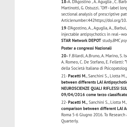
18-
A. D’Agostino , A. Aguglia , C. Barbu
Martinotti, G. Ostuzzi
.
“Off–label long
sectional analysis of prescriptive p
Articlenumber:442https://doi.org/1
19
-D’Agostino, A., Aguglia, A., Barbui,
injectable antipsychotics in real–wor
STAR Network DEPOT
study.
BMC psy
Poster a congressi Nazionali
20-
F.Bilardi, A.Bruno, A. Marino, S. I
A. Romeo, C. De Stefano, E. Felletti:
“
della Società Italiana di Psicopato
21-
Pacetti M.
, Sanchini S., Liotta M.
between differents LAI Antipsychoti
NEUROSCIENZE QUALI RIFLESSI SUL
09/04/2016 come terzo classificat
22-
Pacetti M.,
Sanchini S., Liotta M.
comparison between different LAI An
Roma 5-6 Giugno 2016. To Research 
Quarterly.