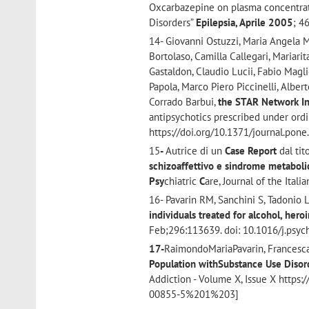
Oxcarbazepine on plasma concentrati
Disorders”
Epilepsia, Aprile 2005
; 4
14- Giovanni Ostuzzi, Maria Angela Ma
Bortolaso, Camilla Callegari, Mariar
Gastaldon, Claudio Lucii, Fabio Magl
Papola, Marco Piero Piccinelli, Alber
Corrado Barbui,
the STAR Network In
antipsychotics prescribed under ordin
https://doi.org/10.1371/journal.pon
15
-
Autrice di un
Case Report
dal tit
schizoaffettivo e sindrome metaboli
Psy
chiatric
C
are, Journal of the Itali
16- Pavarin RM, Sanchini S, Tadonio 
individuals treated for alcohol, hero
Feb;296:113639. doi: 10.1016/j.psy
17-
RaimondoMariaPavarin, Francesc
Population withSubstance Use Disord
Addiction - Volume X, Issue X https
00855-5%201%203]