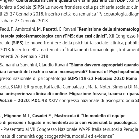
t’Angelo “
Comorbidità fisiche e qualità di vita in pazienti con DBP”.
XII 
ichiatria Sociale (
SIPS
) Le nuove frontiere della psichiatria sociale: clin
i 25-27 Gennaio 2018. Inserito nell’area tematica “Psicopatologia, diagn
”, sabato 27 Gennaio 2018.
 Paoli, F. Ambrosini,
M. Pacetti
, C. Ravani “
Remissione della sintomatolog
terapia psicofarmacologica con rTMS: due casi clinici”
. XII Congresso 
ociale (
SIPS
) Le nuove frontiere della psichiatria sociale: clinica, pubbli
018. Inserito nell’ area tematica “Trattamenti farmacologici, trattament
, venerdì 26 Gennaio 2018
 Samantha Sanchini, Claudio Ravani
“Siamo davvero appropriati quando
iatri amanti del rischio o solo inconsapevoli? Journal of Psychopatholo
resso nazionale di psicopatologia
SOPSI 19-22 Febbraio 2020 Roma
cola, START-ER group, Raffaella Campalastri, Maria Nolet, Simona Di Ma
un’esperienza clinica di confine. Migrazione forzata, trauma e riparaz
1 Vol.26 – 2020: P.01.48
XXIV congresso nazionale di psicopatologia
S
B., Mignone M.I., Casadei F., Mastrocola A. “Un modello di equipe
o di persone rifugiate e richiedenti asilo con vulnerabilità psicologica:
 -
Presentato al VII Congresso Nazionale WAPR Italia tenutosi a Perugia 
ntale di comunità oggi: soggettività, modelli ed evidenze”