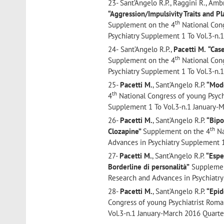
23- Sant’Angelo R.P., Raggini R., Ambr
“Aggression/Impulsivity Traits and 
th
Supplement on the 4
National Cong
Psychiatry Supplement 1 To Vol.3-n.
24-
Sant’Angelo R.P.,
Pacetti M.
“Cas
th
Supplement on the 4
National Cong
Psychiatry Supplement 1 To Vol.3-n.
25-
Pacetti M.
, Sant’Angelo R.P.
“Mode
th
4
National Congress of young Psych
Supplement 1 To Vol.3-n.1 January-M
26-
Pacetti M.
, Sant’Angelo R.P.
“Bipo
th
Clozapine”
Supplement on the 4
Na
Advances in Psychiatry Supplement 1
27-
Pacetti M.
, Sant’Angelo R.P.
“Esper
Borderline di personalità”
Supplemen
Research and Advances in Psychiatry
28-
Pacetti M.
, Sant’Angelo R.P.
“Epid
Congress of young Psychiatrist Roma
Vol.3-n.1 January-March 2016 Quarter