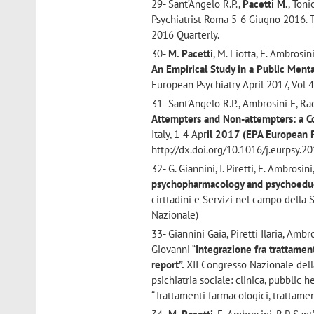
29- Sant’Angelo R.P.,
Pacetti M.
, Toni
Psychiatrist Roma 5-6 Giugno 2016. 
2016 Quarterly.
30-
M. Pacetti
, M. Liotta, F. Ambrosin
An Empirical Study in a Public Ment
European Psychiatry April 2017, Vol 
31- Sant’Angelo R.P., Ambrosini F, Ra
Attempters and Non-attempters: a 
Italy, 1-4 Apr
il 2017
(EPA European P
http://dx.doi.org/10.1016/j.eurpsy.
32- G. Giannini, I. Piretti, F. Ambrosini
psychopharmacology and psychoeduca
cirttadini e Servizi nel campo dell
Nazionale)
33- Giannini Gaia, Piretti Ilaria, Amb
Giovanni “
Integrazione fra trattamen
report”.
XII Congresso Nazionale della
psichiatria sociale: clinica, pubblic
“Trattamenti farmacologici, trattamen