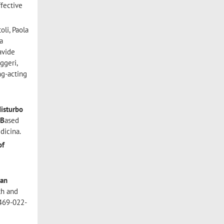
fective
oli, Paola
ra
avide
ggeri,
ng-acting
disturbo
e
B
ased
edicina.
of
ian
th and
1469-022-