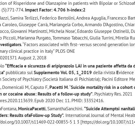
on of Risperidone and Olanzapine in patients with Bipolar or Schizoaf
6 (5):771-774.
Impact Factor: 4.706 h-index:2
zzi, Samira Terlizzi, Federico Bertolini, Andrea Aguglia, Francesco Bart
ita Caroleo, Giuseppe Carrà, Mariangela Corbo, Armando D’Agostino, Chia
iocco, Giovanni Martinotti, Michela Nose’, Edoardo Giuseppe Ostinelli, D
to Piccoli, Marianna Purgato, Tommaso Tabacchi, Giulia Turrini, Mirella Ru
vestigators
. “Factors associated with first- versus second generation lo
ary clinical practice in Italy” PLOS ONE
e.0201371 August 2, 2018
olo
“Efficacia e sicurezza di aripiprazolo LAI in una paziente affetta da 
ca”
pubblicato sul
Supplemento Vol. 05, 1_2019
della rivista
E
videnc
an Society of Psychiatry (Società Italiana di Psichiatria); Pacini Editore M
L, Domenicali M, Caputo F,
Pacetti M
. “
Suicide mortality risk in a cohort 
in or cocaine abuse: Results of a follow-up study”
. Psychiatry Res. 2021
chres.2020.113639. Epub 2020 Dec 11. PMID: 33352416.
aFontana,
MonicaPacetti
, SamanthaSanchini.
“Suicide Attemptsi nanItal
ers: Results ofaFollow‑up Study”.
International Journal of Mental Heal
://doi.org/10.1007/s11469-022-00855-5 1 3 [https://doi.org/10.1007/s1