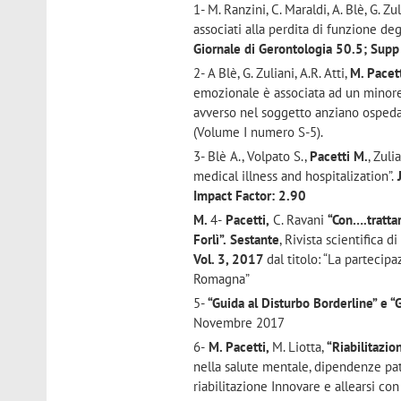
1- M. Ranzini, C. Maraldi, A. Blè, G. Zul
associati alla perdita di funzione deg
Giornale di Gerontologia 50.5; Sup
2- A Blè, G. Zuliani, A.R. Atti,
M. Pacet
emozionale è associata ad un minore 
avverso nel soggetto anziano ospeda
(Volume I numero S-5).
3- Blè A., Volpato S.,
Pacetti M.
, Zul
medical illness and hospitalization”.
J
I
mpact Factor: 2.90
M.
4-
Pacetti,
C. Ravani
“Con….trattar
Forlì”.
Sestante
, Rivista scientifica 
Vol. 3, 2017
dal titolo: “La partecip
Romagna”
5-
“Guida al Disturbo Borderline” e “
Novembre 2017
6-
M. Pacetti,
M. Liotta,
“Riabilitazio
nella salute mentale, dipendenze pat
riabilitazione Innovare e allearsi co