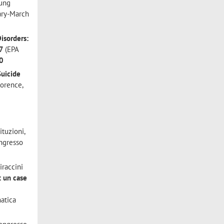
oung
ary-March
isorders:
17
(EPA
0
Suicide
lorence,
ituzioni,
ongresso
iraccini
: un case
matica