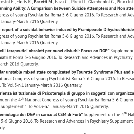
osini F., Floris R.,
Pacetti M.
, Fava C. , Piretti I., Giambenini G., Piraccini
Planning Ability: A Comparison between Suicide Attempters and Non atte
ress of young Psychiatrist Roma 5-6 Giugno 2016. To Research and Ad
1 January-March 2016 Quarterly.
e report of a suicidal behavior induced by Pramipexole Dihydrochloride
ress of young Psychiatrist Roma 5-6 Giugno 2016. To Research and Ad
1 January-March 2016 Quarterly.
lli terapeutici obsoleti per nuovi disturbi: Focus on DGP”
Supplement
iatrist Roma 5-6 Giugno 2016. To Research and Advances in Psychiatry
arch 2016 Quarterly.
lar unstable mixed state complicated by Tourette Syndrome Plus and s
tional Congress of young Psychiatrist Roma 5-6 Giugno 2016. To Resea
 To Vol.3-n.1 January-March 2016 Quarterly.
ienza istituzionale di Psicoterapia di gruppo in soggetti con organizz
th
t on the 4
National Congress of young Psychiatrist Roma 5-6 Giugno
 Supplement 1 To Vol.3-n.1 January-March 2016 Quarterly.
th
emiologia dei DGP in carico al CSM di Forlì”
Supplement on the 4
Nat
 5-6 Giugno 2016. To Research and Advances in Psychiatry Supplement
ly.