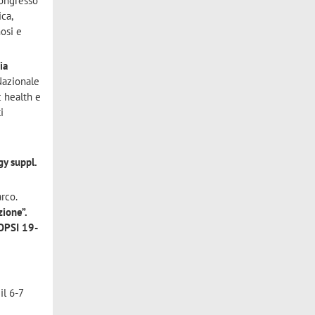
Congresso
ica,
osi e
ia
Nazionale
c health e
i
gy suppl.
rco.
ione”.
OPSI 19-
il 6-7