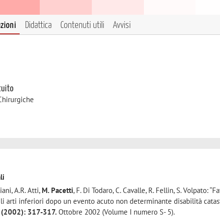
azioni
Didattica
Contenuti utili
Avvisi
tuito
Chirurgiche
li
iani, A.R. Atti,
M. Pacetti
, F. Di Todaro, C. Cavalle, R. Fellin, S. Volpato: “Fa
li arti inferiori dopo un evento acuto non determinante disabilità catast
p (2002): 317-317.
Ottobre 2002 (Volume I numero S- 5).