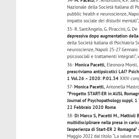
34-
M. Pacetti
, F. Ambrosini, R.P. San
Nazionale della Società Italiana di Ps
pubblic health e neuroscienze, Napol
impatto sociale dei disturbi mentali
35- R. Sant'Angelo, G. Piraccini, G. De
depressiva dopo augmentation della 
della Società Italiana di Psichiatria S
neuroscienze, Napoli 25-27 Gennaio 2
psicosociali e trattamenti integrati”
36-
Monica Pacetti,
Eleonora Monti,
prescriviamo antipsicotici LAI? Psich
1 Vol.26 – 2020: P.01.34
XXIV cong
37-
Monica Pacetti,
Antonella Mastro
“Progetto START-ER in AUSL Romagna: 
Journal of Psychopathology suppl. 
22 Febbraio 2020 Roma
38-
Di Marco S, Pacetti M., Mattioli 
multidisciplinare nella presa in caric
l’esperienza di Start-ER 2 Romagna” -
Maggio 2022 dal titolo “La salute me